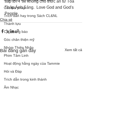
sắp tới T sẽ không cho thức ăn từ Tòa 
Tháp Ánh Sáng.  Love God and God's 
Các bài pháp
People.
Trích dẫn hay trong Sách CL&NL
Chia sẻ
Thành tựu
Các thông báo
Góc chân thiện mỹ
Nhóm Thiên Nhãn
Xem tất cả
Bài đăng gần đây
Phim Tâm Linh
Hoạt động hằng ngày của Tammie
Hỏi và Đáp
Trích dẫn trong kinh thánh
Âm Nhạc