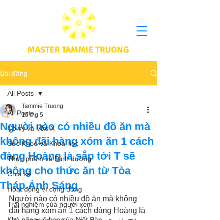
MASTER TAMMIE TRUONG
Bài đăng
All Posts
Tammie Truong
All Posts
16 thg 5
Người nào có nhiều đồ ăn mà
Cô vy và Vắc X
không đãi hàng xóm ăn 1 cách
Sức Khoẻ và Khoa học
đàng Hoàng là sắp tới T sẽ
Thực phầm và Dinh dưỡng
không cho thức ăn từ Tòa
Chia sẻ
Tháp Ánh Sáng
Hoạt động vì cộng đồng
Người nào có nhiều đồ ăn mà không 
Trải nghiệm của người xem
đãi hàng xóm ăn 1 cách đàng Hoàng là 
Khả năng vô hạn của Niết Bàn