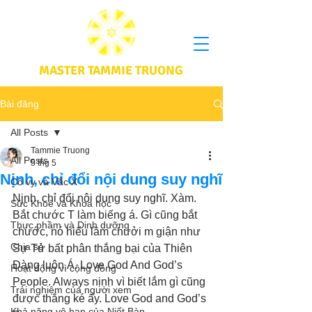
MASTER TAMMIE TRUONG
Bài đăng
All Posts
Tammie Truong
All Posts
5 thg 5
Nịnh, chỉ đổi nội dung suy nghĩ
Cô vy và Vắc X
Nịnh, chỉ đổi nội dung suy nghĩ. Xàm. 
Sức Khoẻ và Khoa học
Bắt chước T làm biếng á. Gì cũng bắt 
Thực phầm và Dinh dưỡng
chước, nó hiểu lầm chưởi m giận như 
Chia sẻ
Sự Tử bất phân thắng bại của Thiên 
Đàng luôn Á. Love God And God’s 
Hoạt động vì cộng đồng
People. Always nịnh vì biết lắm gì cũng 
Trải nghiệm của người xem
được thắng ké ấy. Love God and God’s 
Khả năng vô hạn của Niết Bàn