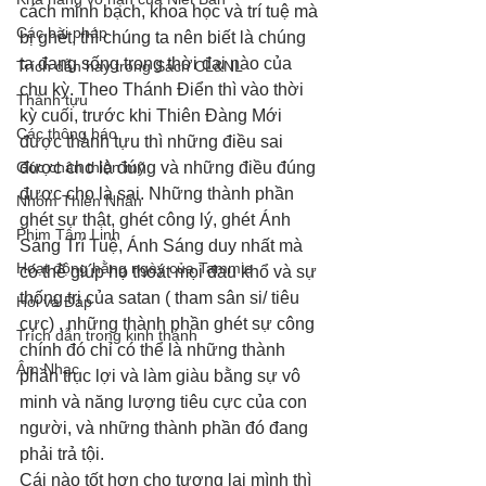
cách minh bạch, khoa học và trí tuệ mà 
Các bài pháp
bị ghét, thì chúng ta nên biết là chúng 
ta đang sống trong thời đại nào của 
Trích dẫn hay trong Sách CL&NL
chu kỳ. Theo Thánh Điển thì vào thời 
Thành tựu
kỳ cuối, trước khi Thiên Đàng Mới 
Các thông báo
được thành tựu thì những điều sai 
Góc chân thiện mỹ
được cho là đúng và những điều đúng 
được cho là sai. Những thành phần 
Nhóm Thiên Nhãn
ghét sự thật, ghét công lý, ghét Ánh 
Phim Tâm Linh
Sáng Trí Tuệ, Ánh Sáng duy nhất mà 
Hoạt động hằng ngày của Tammie
có thể giúp họ thoát mọi đau khổ và sự 
thống trị của satan ( tham sân si/ tiêu 
Hỏi và Đáp
cực) , những thành phần ghét sự công 
Trích dẫn trong kinh thánh
chính đó chỉ có thể là những thành 
Âm Nhạc
phần trục lợi và làm giàu bằng sự vô 
minh và năng lượng tiêu cực của con 
người, và những thành phần đó đang 
phải trả tội.
Cái nào tốt hơn cho tương lai mình thì 