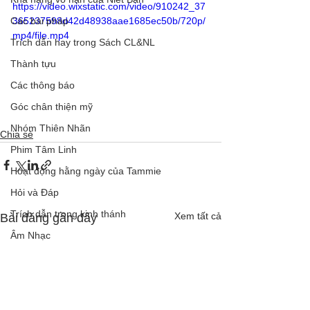
https://video.wixstatic.com/video/910242_37
Các bài pháp
365237598d42d48938aae1685ec50b/720p/
mp4/file.mp4
Trích dẫn hay trong Sách CL&NL
Thành tựu
Các thông báo
Góc chân thiện mỹ
Nhóm Thiên Nhãn
Chia sẻ
Phim Tâm Linh
Hoạt động hằng ngày của Tammie
Hỏi và Đáp
Trích dẫn trong kinh thánh
Xem tất cả
Bài đăng gần đây
Âm Nhạc