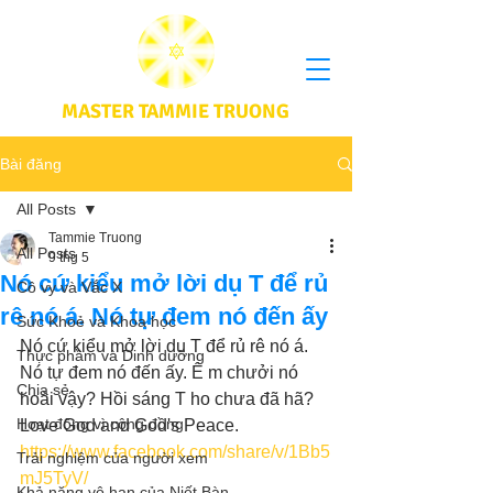
MASTER TAMMIE TRUONG
Bài đăng
All Posts
Tammie Truong
All Posts
9 thg 5
Nó cứ kiểu mở lời dụ T để rủ
Cô vy và Vắc X
rê nó á. Nó tự đem nó đến ấy
Sức Khoẻ và Khoa học
Nó cứ kiểu mở lời dụ T để rủ rê nó á. 
Thực phầm và Dinh dưỡng
Nó tự đem nó đến ấy. Ê m chưởi nó 
Chia sẻ
hoài vậy? Hồi sáng T ho chưa đã hã? 
Hoạt động vì cộng đồng
Love God and God's Peace.
https://www.facebook.com/share/v/1Bb5
Trải nghiệm của người xem
mJ5TyV/
Khả năng vô hạn của Niết Bàn