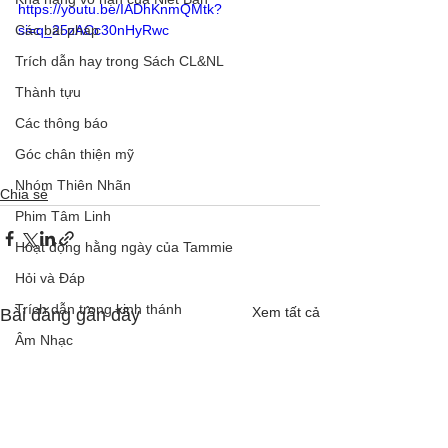
https://youtu.be/IADhKnmQMtk?
Các bài pháp
si=q_25zACc30nHyRwc
Trích dẫn hay trong Sách CL&NL
Thành tựu
Các thông báo
Góc chân thiện mỹ
Nhóm Thiên Nhãn
Chia sẻ
Phim Tâm Linh
Hoạt động hằng ngày của Tammie
Hỏi và Đáp
Trích dẫn trong kinh thánh
Xem tất cả
Bài đăng gần đây
Âm Nhạc