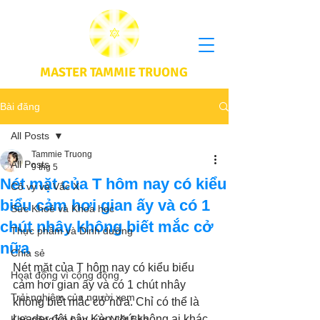
MASTER TAMMIE TRUONG
Bài đăng
All Posts
Tammie Truong
All Posts
9 thg 5
Nét mặt của T hôm nay có kiểu
Cô vy và Vắc X
biểu cảm hơi gian ấy và có 1
Sức Khoẻ và Khoa học
chút nhây không biết mắc cở
Thực phầm và Dinh dưỡng
nữa
Chia sẻ
Nét mặt của T hôm nay có kiểu biểu 
Hoạt động vì cộng đồng
cảm hơi gian ấy và có 1 chút nhây 
Trải nghiệm của người xem
không biết mắc cở nữa. Chỉ có thể là 
Leader đội cây Kèn chứ không ai khác 
Khả năng vô hạn của Niết Bàn