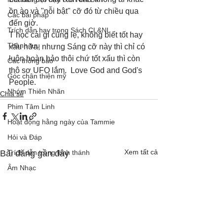
ồn ào và "nỗi bật" cỡ đó từ chiều qua 
Các bài pháp
đến giờ.
Trích dẫn hay trong Sách CL&NL
T học cái gì cũng lẹ, không biết tốt hay 
Thành tựu
xấu nữa, nhưng Sáng cỡ này thì chỉ có 
luôn hoàn hảo thôi chứ tốt xấu thì còn 
Các thông báo
thô sơ UFO lắm.  Love God and God's 
Góc chân thiện mỹ
People.
Nhóm Thiên Nhãn
Chia sẻ
Phim Tâm Linh
Hoạt động hằng ngày của Tammie
Hỏi và Đáp
Xem tất cả
Bài đăng gần đây
Trích dẫn trong kinh thánh
Âm Nhạc