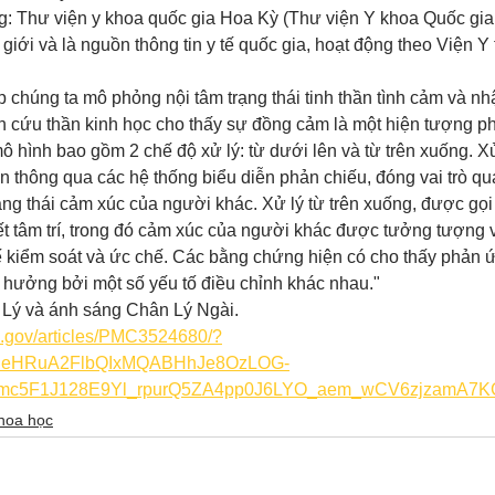
ang: Thư viện y khoa quốc gia Hoa Kỳ (Thư viện Y khoa Quốc gia
 giới và là nguồn thông tin y tế quốc gia, hoạt động theo Viện Y
chúng ta mô phỏng nội tâm trạng thái tinh thần tình cảm và nh
 cứu thần kinh học cho thấy sự đồng cảm là một hiện tượng phứ
hình bao gồm 2 chế độ xử lý: từ dưới lên và từ trên xuống. Xử 
 thông qua các hệ thống biểu diễn phản chiếu, đóng vai trò qua
trạng thái cảm xúc của người khác. Xử lý từ trên xuống, được gọi
ết tâm trí, trong đó cảm xúc của người khác được tưởng tượng v
ế kiểm soát và ức chế. Các bằng chứng hiện có cho thấy phản 
 hưởng bởi một số yếu tố điều chỉnh khác nhau."
Lý và ánh sáng Chân Lý Ngài.
ih.gov/articles/PMC3524680/?
cxleHRuA2FlbQIxMQABHhJe8OzLOG-
ymc5F1J128E9Yl_rpurQ5ZA4pp0J6LYO_aem_wCV6zjzamA
hoa học