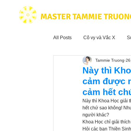
MASTER TAMMIE TRUON
All Posts
Cô vy và Vắc X
S
Tammie Truong
26
Hoạt động vì cộng đồng
Tr
Này thì Kho
cảm được n
Trích dẫn hay trong Sách CL&
cảm hết ch
Này thì Khoa Học giải 
Phim Tâm Linh
hết chứ sao không! Nh
Hoạt động
người khác?
Khoa Học chỉ giải thíc
Hỏi các bạn Thiền Sin