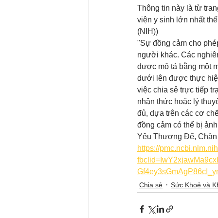
Thông tin này là từ tr
viện y sinh lớn nhất thế
(NIH))
"Sự đồng cảm cho phép 
người khác. Các nghiên
được mô tả bằng một mô 
dưới lên được thực hiện
việc chia sẻ trực tiếp 
nhận thức hoặc lý thuy
đủ, dựa trên các cơ ch
đồng cảm có thể bị ảnh
Yêu Thượng Đế, Chân 
https://pmc.ncbi.nlm.n
fbclid=IwY2xjawMa9
Gf4ey3sGmAgP86cI_
Chia sẻ
Sức Khoẻ và K