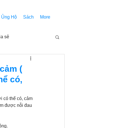
Ủng Hộ
Sách
More
ia sẻ
Các bài pháp
 cảm (
hể có,
Nhóm Thiên Nhãn
 có thể có, cảm 
ảm được nỗi đau 
inh thánh
Âm Nhạc
ông. 