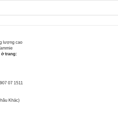
Cô Hoa Duong chia sẻ
Rele
của 
g lượng cao
 Tammie
ở trang:
0907 07 1511
Châu Khác)