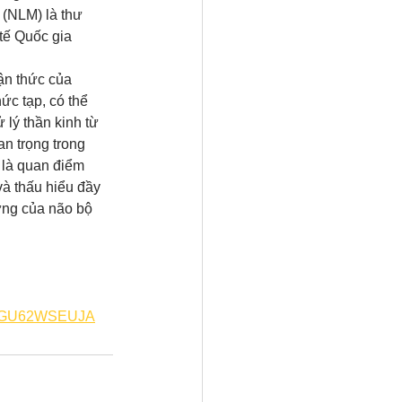
 (NLM) là thư 
 tế Quốc gia 
ận thức của 
c tạp, có thể 
lý thần kinh từ 
n trọng trong 
 là quan điểm 
à thấu hiểu đầy 
ứng của não bộ 
7KGU62WSEUJA