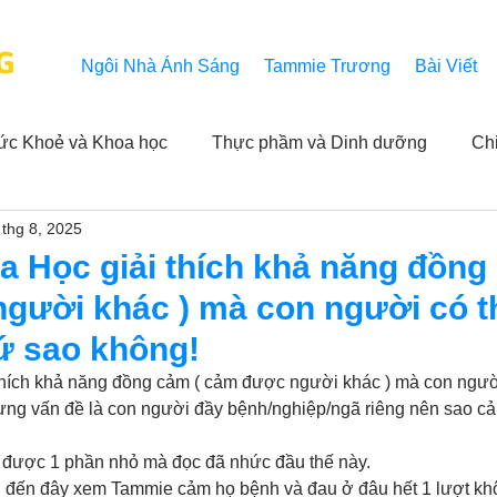
G
Ngôi Nhà Ánh Sáng
Tammie Trương
Bài Viết
ức Khoẻ và Khoa học
Thực phầm và Dinh dưỡng
Ch
 thg 8, 2025
ải nghiệm của người xem
Khả năng vô hạn của Niết Bàn
a Học giải thích khả năng đồng
gười khác ) mà con người có t
NL
Thành tựu
Các thông báo
Góc chân thiện mỹ
ứ sao không!
thích khả năng đồng cảm ( cảm được người khác ) mà con người
ưng vấn đề là con người đầy bệnh/nghiệp/ngã riêng nên sao c
 hằng ngày của Tammie
Hỏi và Đáp
Trích dẫn trong k
h được 1 phần nhỏ mà đọc đã nhức đầu thế này. 
h đến đây xem Tammie cảm họ bệnh và đau ở đâu hết 1 lượt kh