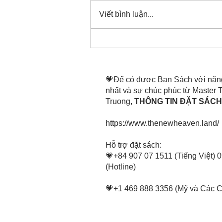
Viết bình luận...
Thời gian đó đang là bây
giờ, nên thanh lọc thân tâm
mình tin tấn
💗Để có được Bạn Sách với năn
nhất và sự chúc phúc từ Master
Truong,
THÔNG TIN ĐẶT SÁCH 
https://www.thenewheaven.land/
​Hỗ trợ đặt sách:
💗+84 907 07 1511 (Tiếng Việt) 
(Hotline)
💗+1 469 888 3356 (Mỹ và Các 