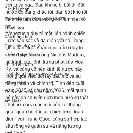
với tq và nga. Sau khi nó bị bắt thì đất 
Các bài pháp
nước đó đang khác rồi. dân bớt khổ rồi .
Trích dẫn hay trong Sách CL&NL
Tammie tạm dịch thông tin Tammie mới 
tìm . 
Thành tựu
“Venezuela duy trì một liên minh chiến 
Các thông báo
lược sâu sắc và đa diện với cả Trung 
Góc chân thiện mỹ
Quốc lẫn Nga, nhằm mục đích duy trì 
chính quyền của ông Nicolás Maduro, 
Nhóm Thiên Nhãn
né tránh các lệnh trừng phạt của Hoa 
Phim Tâm Linh
Kỳ, và củng cố nền kinh tế nước này 
Hoạt động hằng ngày của Tammie
thông qua việc đổi lấy dầu mỏ và sự 
Hỏi và Đáp
đồng thuận về chính trị. Tính đến cuối 
năm 2025 và đầu năm 2026, mối quan 
Trích dẫn trong kinh thánh
hệ này đã chuyển dịch theo hướng thắt 
Âm Nhạc
chặt hơn nữa các mối liên kết thông 
qua "quan hệ đối tác chiến lược toàn 
diện" với Trung Quốc, cùng sự hợp tác 
sâu rộng về quân sự và năng lượng 