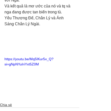
với Nga.”
Và kết quả là mơ ước của nó và tq và 
nga đang được tan biến trong tù. 
Yêu Thượng Đế, Chân Lý và Ánh 
Sáng Chân Lý Ngài. 
https://youtu.be/Mq5IKur5v_Q?
si=gNpNYuIriYxt5Z0M
Chia sẻ