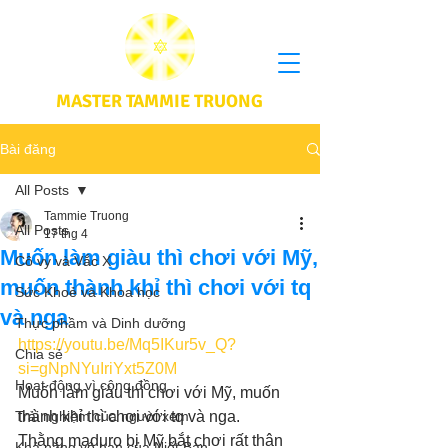
MASTER TAMMIE TRUONG
Bài đăng
All Posts
Tammie Truong
All Posts
17 thg 4
Muốn làm giàu thì chơi với Mỹ,
Cô vy và Vắc X
muốn thành khỉ thì chơi với tq
Sức Khoẻ và Khoa học
và nga
Thực phầm và Dinh dưỡng
https://youtu.be/Mq5IKur5v_Q?
Chia sẻ
si=gNpNYuIriYxt5Z0M
Hoạt động vì cộng đồng
Muốn làm giàu thì chơi với Mỹ, muốn 
Trải nghiệm của người xem
thành khỉ thì chơi với tq và nga. 
Thằng maduro bị Mỹ bắt chơi rất thân 
Khả năng vô hạn của Niết Bàn