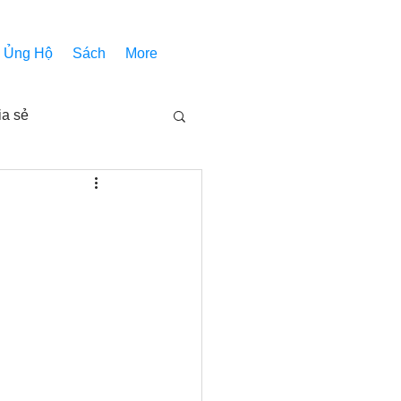
Ủng Hộ
Sách
More
ia sẻ
Các bài pháp
Nhóm Thiên Nhãn
inh thánh
Âm Nhạc