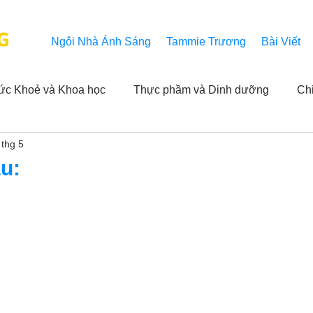
G
Ngôi Nhà Ánh Sáng
Tammie Trương
Bài Viết
ức Khoẻ và Khoa học
Thực phầm và Dinh dưỡng
Ch
 thg 5
ải nghiệm của người xem
Khả năng vô hạn của Niết Bàn
u:
NL
Thành tựu
Các thông báo
Góc chân thiện mỹ
 hằng ngày của Tammie
Hỏi và Đáp
Trích dẫn trong k