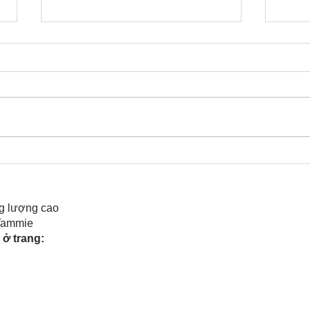
Cô Hoa Duong chia sẻ
Rele
của 
g lượng cao
 Tammie
ở trang: