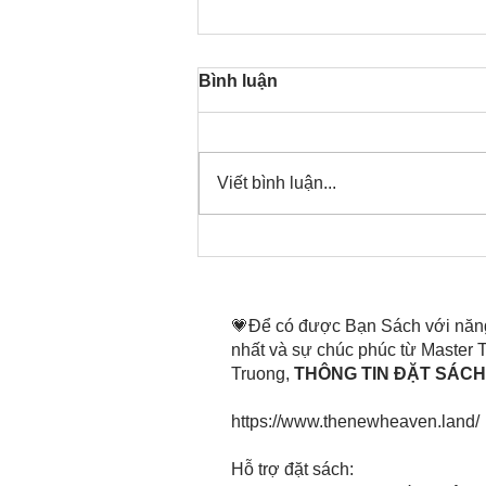
Bình luận
Viết bình luận...
Thời gian đó đang là bây
giờ, nên thanh lọc thân tâm
mình tin tấn
💗Để có được Bạn Sách với năn
nhất và sự chúc phúc từ Master
Truong,
THÔNG TIN ĐẶT SÁCH 
https://www.thenewheaven.land/
​Hỗ trợ đặt sách: