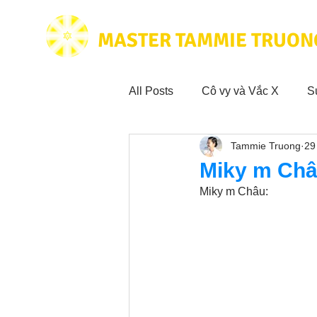
MASTER TAMMIE TRUON
All Posts
Cô vy và Vắc X
S
Tammie Truong
29
Hoạt động vì cộng đồng
Tr
Miky m Châ
Miky m Châu:
Trích dẫn hay trong Sách CL&
Phim Tâm Linh
Hoạt động