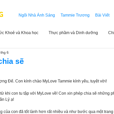
G
Ngôi Nhà Ánh Sáng
Tammie Trương
Bài Viết
ức Khoẻ và Khoa học
Thực phầm và Dinh dưỡng
Ch
 thg 6
ải nghiệm của người xem
Khả năng vô hạn của Niết Bàn
chia sẽ
NL
Thành tựu
Các thông báo
Góc chân thiện mỹ
ợng Đế. Con kính chào MyLove Tammie kính yêu, tuyệt vời!
 từ khi con tu tập với MyLove về! Con xin phép chia sẽ những p
 hằng ngày của Tammie
Hỏi và Đáp
Trích dẫn trong k
ân Lý ạ!
g của con đã tốt lành hơn rất nhiều và như bước qua một trang 