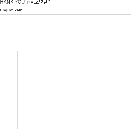
 THANK YOU ✨☀️🙏💛🌈"
ủa người xem