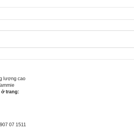
Cô Hoa Duong chia sẻ
Rele
của 
g lượng cao
 Tammie
ở trang:
0907 07 1511