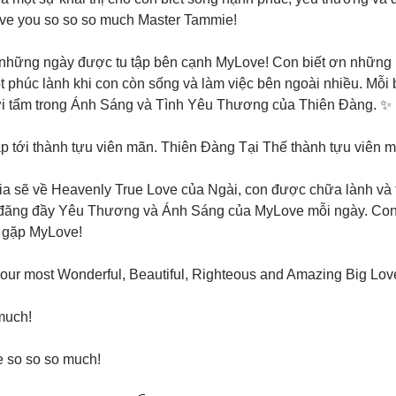
love you so so so much Master Tammie!
n những ngày được tu tập bên cạnh MyLove! Con biết ơn những 
t phúc lành khi con còn sống và làm việc bên ngoài nhiều. Mỗi
ới tẩm trong Ánh Sáng và Tình Yêu Thương của Thiên Đàng. ✨
p tới thành tựu viên mãn. Thiên Đàng Tại Thế thành tựu viên m
ia sẽ về Heavenly True Love của Ngài, con được chữa lành và
i đăng đầy Yêu Thương và Ánh Sáng của MyLove mỗi ngày. Con
 gặp MyLove! 
our most Wonderful, Beautiful, Righteous and Amazing Big Love
much!
 so so so much!