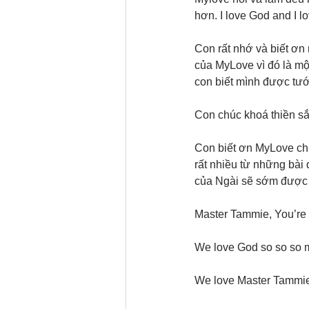
hơn. I love God and I 
Con rất nhớ và biết ơ
của MyLove vì đó là mộ
con biết mình được tư
Con chúc khoá thiền sắ
Con biết ơn MyLove ch
rất nhiều từ những bà
của Ngài sẽ sớm được
Master Tammie, You’re 
We love God so so so 
We love Master Tammie