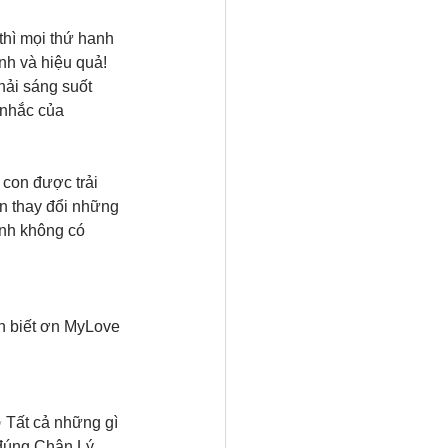
thì mọi thứ hanh 
nh và hiệu quả! 
hải sáng suốt 
 nhắc của 
 con được trải 
on thay đổi những 
ình không có 
n biết ơn MyLove 
✨ Tất cả những gì 
 đúng Chân Lý 