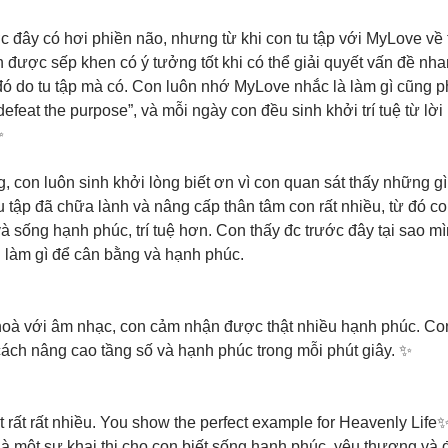
c đây có hơi phiền não, nhưng từ khi con tu tập với MyLove về 
 được sếp khen có ý tưởng tốt khi có thể giải quyết vấn đề nha
đó do tu tập mà có. Con luôn nhớ MyLove nhắc là làm gì cũng p
feat the purpose”, và mỗi ngày con đều sinh khởi trí tuệ từ lời
✨
, con luôn sinh khởi lòng biết ơn vì con quan sát thấy những gì
u tập đã chữa lành và nâng cấp thân tâm con rất nhiều, từ đó c
và sống hạnh phúc, trí tuệ hơn. Con thấy đc trước đây tại sao m
 làm gì để cân bằng và hạnh phúc. 
hoà với âm nhạc, con cảm nhận được thật nhiều hạnh phúc. Co
 cách nâng cao tầng số và hạnh phúc trong mỗi phút giây. ✨
 rất rất nhiều. You show the perfect example for Heavenly Life
là một sự khai thị cho con biết sống hạnh phúc, yêu thương và