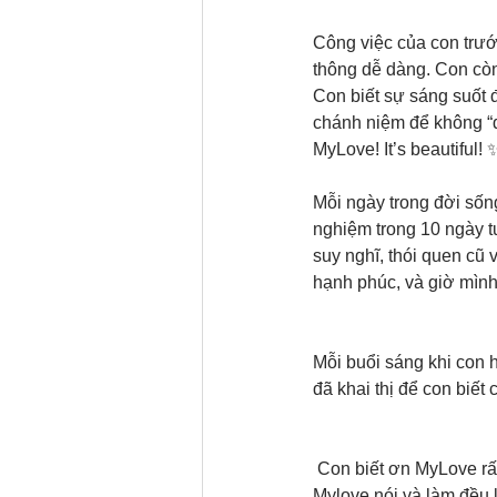
Công việc của con trướ
thông dễ dàng. Con còn
Con biết sự sáng suốt 
chánh niệm để không “de
MyLove! It’s beautiful! 
Mỗi ngày trong đời sống
nghiệm trong 10 ngày t
suy nghĩ, thói quen cũ 
hạnh phúc, và giờ mình
Mỗi buổi sáng khi con 
đã khai thị để con biết
 Con biết ơn MyLove rất
Mylove nói và làm đều 