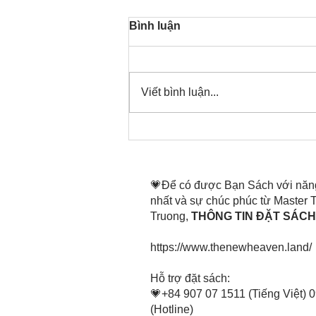
Bình luận
Viết bình luận...
Thời gian đó đang là bây
giờ, nên thanh lọc thân tâm
mình tin tấn
💗Để có được Bạn Sách với năn
nhất và sự chúc phúc từ Master
Truong,
THÔNG TIN ĐẶT SÁCH 
https://www.thenewheaven.land/
​Hỗ trợ đặt sách:
💗+84 907 07 1511 (Tiếng Việt) 
(Hotline)