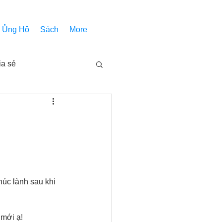
Ủng Hộ
Sách
More
ia sẻ
Các bài pháp
Nhóm Thiên Nhãn
húc lành sau khi 
inh thánh
Âm Nhạc
mới ạ! 