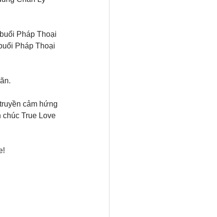
buổi Pháp Thoại 
 buổi Pháp Thoại 
ãn.
 truyền cảm hứng 
 chúc True Love 
! 