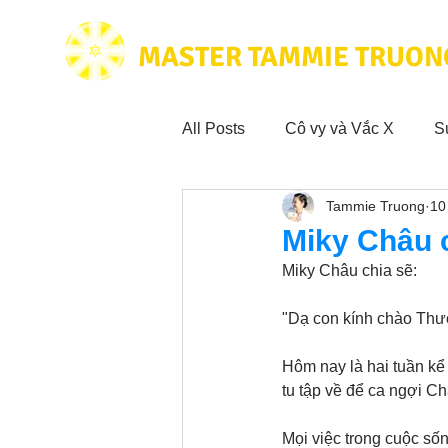
MASTER TAMMIE TRUON
All Posts
Cô vy và Vắc X
S
Tammie Truong
10
Hoạt động vì cộng đồng
Tr
Miky Châu 
Miky Châu chia sẽ:
Trích dẫn hay trong Sách CL&
"Dạ con kính chào Thư
Hôm nay là hai tuần kể
Phim Tâm Linh
Hoạt động
tu tập về để ca ngợi Ch
Mọi việc trong cuộc sốn