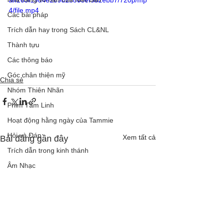
aff263f19d4e269d2b803ef5b2ebb7/720p/mp
4/file.mp4
Các bài pháp
Trích dẫn hay trong Sách CL&NL
Thành tựu
Các thông báo
Góc chân thiện mỹ
Chia sẻ
Nhóm Thiên Nhãn
Phim Tâm Linh
Hoạt động hằng ngày của Tammie
Hỏi và Đáp
Xem tất cả
Bài đăng gần đây
Trích dẫn trong kinh thánh
Âm Nhạc