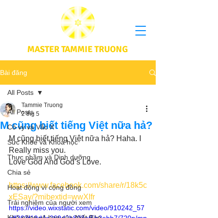
MASTER TAMMIE TRUONG
Bài đăng
All Posts
Tammie Truong
All Posts
2 thg 5
M cũng biết tiếng Việt nữa hả?
Cô vy và Vắc X
M cũng biết tiếng Việt nữa hả? Haha. I 
Sức Khoẻ và Khoa học
Really miss you.
Thực phầm và Dinh dưỡng
Love God And God’s Love. 
Chia sẻ
https://www.facebook.com/share/r/18k5c
Hoạt động vì cộng đồng
xESay/?mibextid=wwXIfr
Trải nghiệm của người xem
https://video.wixstatic.com/video/910242_57
Khả năng vô hạn của Niết Bàn