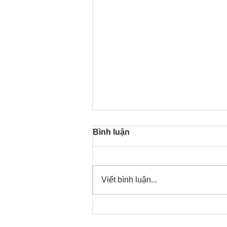
Bình luận
Viết bình luận...
Thời gian đó đang là bây
giờ, nên thanh lọc thân tâm