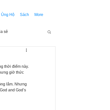
Ủng Hộ
Sách
More
ia sẻ
Các bài pháp
 thời điểm này. 
Nhóm Thiên Nhãn
nhưng giờ thức 
ộng lắm. Nhưng 
e God and God’s 
inh thánh
Âm Nhạc