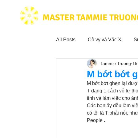
MASTER TAMMIE TRUON
All Posts
Cô vy và Vắc X
S
Tammie Truong
15
Hoạt động vì cộng đồng
Tr
M bớt bớt 
M bớt bớt ghen lại đư
Trích dẫn hay trong Sách CL&
T đăng 1 cách vô tư tho
tỉnh và làm việc cho á
Các bạn ấy đều làm vi
có tội là T phải nói, n
Phim Tâm Linh
Hoạt động
People .