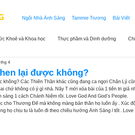
G
Ngôi Nhà Ánh Sáng
Tammie Trương
Bài Viết
ức Khoẻ và Khoa học
Thực phầm và Dinh dưỡng
Ch
 thg 4
ải nghiệm của người xem
Khả năng vô hạn của Niết Bàn
ghen lại được không?
ợc không? Các Thiên Thần khác cũng đang ca ngợi Chân Lý cũng
NL
Thành tựu
Các thông báo
Góc chân thiện mỹ
ai chứ không có ý gì nhá. Nãy T mới xóa bài của 1 tiên tri giả 
nh sáng 1 cách Chánh Niệm rồi. Love God And God’s People. 
ệc cho Thương Đế mà không màng bản thân họ luôn ấy . Xúc đ
hưng họ chịu tu là luôn đi theo chiều hướng Ánh Sáng / tốt . Lov
 hằng ngày của Tammie
Hỏi và Đáp
Trích dẫn trong k