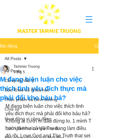
MASTER TAMMIE TRUONG
Bài đăng
All Posts
Tammie Truong
All Posts
9 thg 5
M đang biện luận cho việc
Cô vy và Vắc X
thích tình yêu đích thực mà
Sức Khoẻ và Khoa học
phải đổi kho báu hả?
Thực phầm và Dinh dưỡng
M đang biện luận cho việc thích tình 
Chia sẻ
yêu đích thực mà phải đổi kho báu hả? 
Hoạt động vì cộng đồng
Không ai cười m đâu đừng lo. 1 mình T 
Trải nghiệm của người xem
cười là như cả Vũ Trụ đang làm điều 
đó rồi. Love God and The Truth that set 
Khả năng vô hạn của Niết Bàn