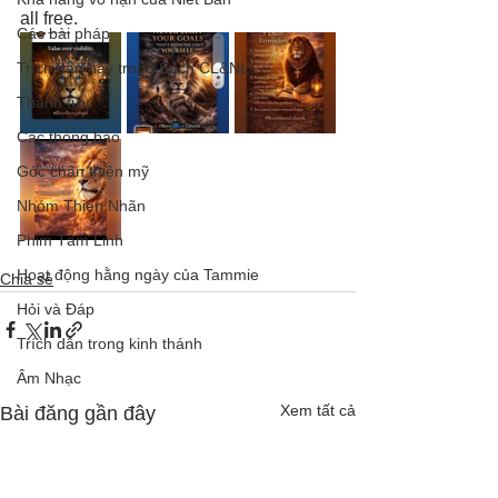
all free.
Các bài pháp
Trích dẫn hay trong Sách CL&NL
Thành tựu
Các thông báo
Góc chân thiện mỹ
Nhóm Thiên Nhãn
Phim Tâm Linh
Hoạt động hằng ngày của Tammie
Chia sẻ
Hỏi và Đáp
Trích dẫn trong kinh thánh
Âm Nhạc
Xem tất cả
Bài đăng gần đây