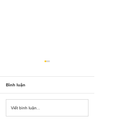
Bình luận
Cô Hoa Duong chia sẻ
Release các ba
Viết bình luận...
account của Bá