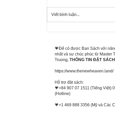
Viết bình luận...
Thời gian đó đang là bây
giờ, nên thanh lọc thân tâm
mình tin tấn
💗Để có được Bạn Sách với năn
nhất và sự chúc phúc từ Master
Truong,
THÔNG TIN ĐẶT SÁCH 
https://www.thenewheaven.land/
​Hỗ trợ đặt sách:
💗+84 907 07 1511 (Tiếng Việt) 
(Hotline)
💗+1 469 888 3356 (Mỹ và Các 