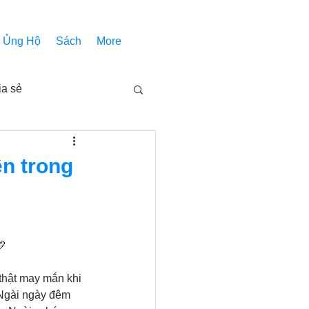
Ủng Hộ
Sách
More
ia sẻ
Các bài pháp
ên trong
Nhóm Thiên Nhãn
💛
inh thánh
Âm Nhạc
thật may mắn khi 
 Ngài ngày đêm 