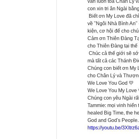
vẫn luôn toả Chân Lý v
con xin tri ân Ngài bằn
 Biết ơn My Love đã chỉ dạy chúng con tâm Niết Bàn và yêu thương của giải thoát, đưa chúng con trở 
về "Ngôi Nhà Bình An" chân thật của mình, biê‌t ơn
kiện, cơ hội để cho ch
Cảm ơn Thiên Đàng Tại
cho Thiên Đàng tại thế
 Chúc cả thế giới sẽ sớm được diện kiến Đấng Cứu Thế và bước vào Kỷ Nguyên Mới/ Thiên Đàng Mới 
mà tất cả các Thánh Đi
Chúng con biết ơn My L
cho Chân Lý và Thượn
We Love You God 💛 
We Love You My Love 
Chúng con yêu Ngài rất
Tammie: mọi vinh hiển 
healed Big Time, the h
God and God's People.
https://youtu.be/3XIt