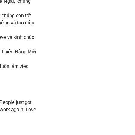
a Ngài,  chúng 
ve và kính chúc 
luôn làm việc 
eople just got 
 work again. Love 