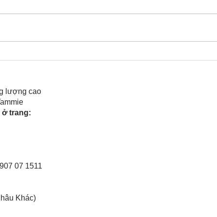
Cô Hoa Duong chia sẻ
Rele
của 
g lượng cao
 Tammie
ở trang:
0907 07 1511
Châu Khác)