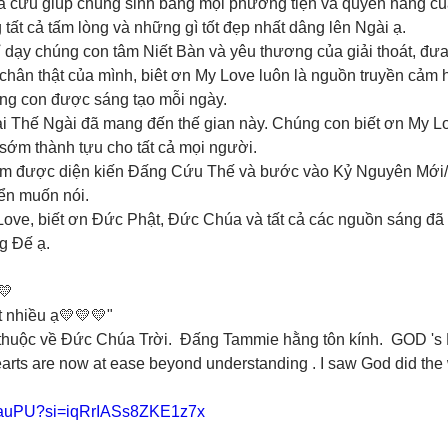
à cứu giúp chúng sinh bằng mọi phương tiện và quyền năng củ
g tất cả tấm lòng và những gì tốt đẹp nhất dâng lên Ngài ạ. 
 My Love luôn là nguồn truyền cảm hứng và tạo điều 
úng con được sáng tạo mỗi ngày.
 Thế Ngài đã mang đến thế gian này. Chúng con biết ơn My Lo
 sớm thành tựu cho tất cả mọi người. 
ển muốn nói. 
ove, biết ơn Đức Phật, Đức Chúa và tất cả các nguồn sáng đã 
g Đế ạ.
💛
 nhiều ạ💛💛💛"
thuộc về Đức Chúa Trời.  Đấng Tammie hằng tôn kính.  GOD 's P
earts are now at ease beyond understanding . I saw God did the
rz6auPU?si=iqRrIASs8ZKE1z7x