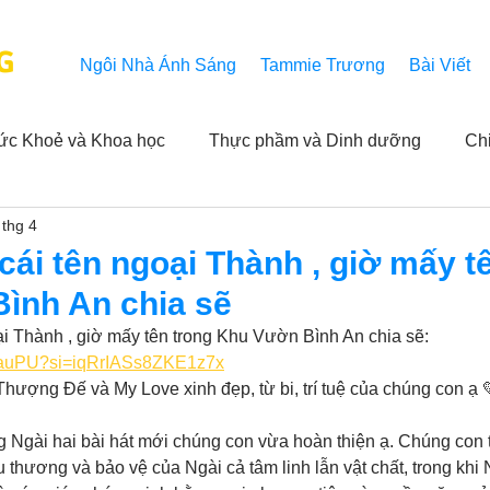
G
Ngôi Nhà Ánh Sáng
Tammie Trương
Bài Viết
ức Khoẻ và Khoa học
Thực phầm và Dinh dưỡng
Ch
 thg 4
ải nghiệm của người xem
Khả năng vô hạn của Niết Bàn
cái tên ngoại Thành , giờ mấy t
ình An chia sẽ
NL
Thành tựu
Các thông báo
Góc chân thiện mỹ
ại Thành , giờ mấy tên trong Khu Vườn Bình An chia sẽ:
rz6auPU?si=iqRrIASs8ZKE1z7x
hượng Đế và My Love xinh đẹp, từ bi, trí tuệ của chúng con ạ 
 hằng ngày của Tammie
Hỏi và Đáp
Trích dẫn trong k
g Ngài hai bài hát mới chúng con vừa hoàn thiện ạ. Chúng con 
 thương và bảo vệ của Ngài cả tâm linh lẫn vật chất, trong khi