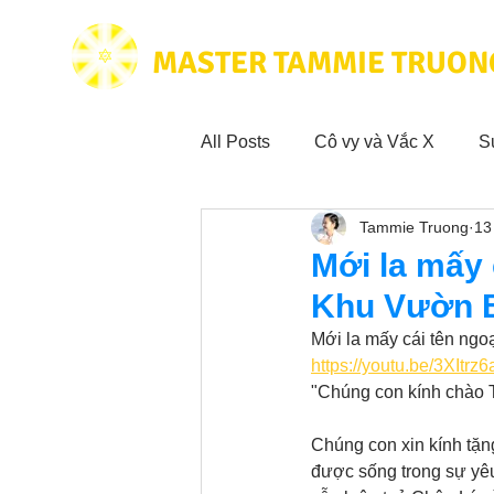
MASTER TAMMIE TRUON
All Posts
Cô vy và Vắc X
S
Tammie Truong
13
Hoạt động vì cộng đồng
Tr
Mới la mấy 
Khu Vườn B
Trích dẫn hay trong Sách CL&
Mới la mấy cái tên ngo
https://youtu.be/3XIt
"Chúng con kính chào T
Phim Tâm Linh
Hoạt động
Chúng con xin kính tặn
được sống trong sự yêu