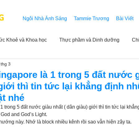
G
Ngôi Nhà Ánh Sáng
Tammie Trương
Bài Viết
ức Khoẻ và Khoa học
Thực phầm và Dinh dưỡng
Ch
 thg 3
ải nghiệm của người xem
Khả năng vô hạn của Niết Bàn
ngapore là 1 trong 5 đất nước 
giới thì tin tức lại khẳng định n
NL
Thành tựu
Các thông báo
Góc chân thiện mỹ
hật nhé
 trong 5 đất nước giàu nhất ( dân giàu) giới thì tin tức lại khẳn
e God and God’s Light. 
 hằng ngày của Tammie
Hỏi và Đáp
Trích dẫn trong k
hướng này. Nhớ là block nhiều kênh rồi sao vẫn hiện zậy ta.