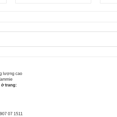
Cô Hoa Duong chia sẻ
Rele
của 
g lượng cao
 Tammie
ở trang:
0907 07 1511