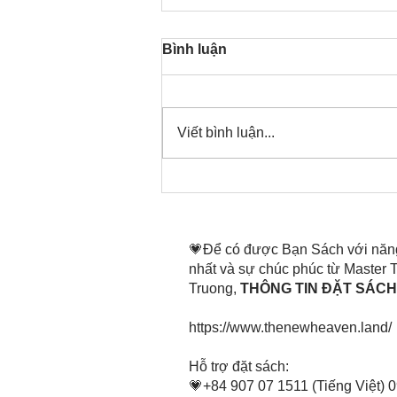
Bình luận
Viết bình luận...
Thời gian đó đang là bây
giờ, nên thanh lọc thân tâm
mình tin tấn
💗Để có được Bạn Sách với năn
nhất và sự chúc phúc từ Master
Truong,
THÔNG TIN ĐẶT SÁCH 
https://www.thenewheaven.land/
​Hỗ trợ đặt sách:
💗+84 907 07 1511 (Tiếng Việt) 