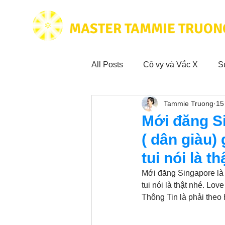
MASTER TAMMIE TRUON
All Posts
Cô vy và Vắc X
S
Tammie Truong
15
Hoạt động vì cộng đồng
Tr
Mới đăng Si
( dân giàu) 
Trích dẫn hay trong Sách CL&
tui nói là t
Mới đăng Singapore là 1
Phim Tâm Linh
tui nói là thật nhé. Lov
Hoạt động
Thông Tin là phải theo 