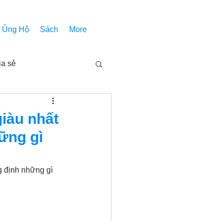
Ủng Hộ
Sách
More
ia sẻ
Các bài pháp
giàu nhất
hững gì
Nhóm Thiên Nhãn
g định những gì 
inh thánh
Âm Nhạc