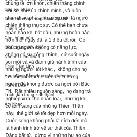
chúng ta lớn khôn, chiến thắng chính 
Các bài pháp
nỗi sợ hãi của chính mình , và luôn 
chọn đi về phía ánh sáng mới là người 
Trích dẫn hay trong Sách CL&NL
chiến thắng thực sự. Có thể bạn chưa 
Thành tựu
hoàn hảo khi bắt đầu, nhưng hoàn hảo 
Các thông báo
hơn mỗi ngày đã là 1 điều tốt rồi.  Có 
Góc chân thiện mỹ
những người không có năng lực,  
không có sự công chính,  cứ suốt ngày 
Nhóm Thiên Nhãn
soi mói và và đánh giá hành trình của 
Phim Tâm Linh
những người tốt khác ,  không cho họ 
Hoạt động hằng ngày của Tammie
cơ hội phát triển.  Nên biết những 
người đó không được ca ngợi bởi Bậc 
Hỏi và Đáp
Trí.  Rất nhiều nguồn sáng,  họ đang trả 
Trích dẫn trong kinh thánh
nghiệp xưa cho nhân loại,  nhưng khi 
Âm Nhạc
có ánh sáng của những Thiên Thần 
này,  thế giới sẽ tốt đẹp hơn mỗi ngày.  
Cuộc sống không phải là đích đến mà 
là hành trình trở về sự thật của Thiên 
Đàng bất tử,  đừng vì những hư ảo của 