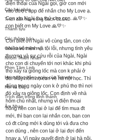
điện thoại của Ngài gọi, giờ con mới 
Các bài pháp
vào được app để nhắn cho My Love ạ. 
Con xin Ngài tha thứ cho con. 🙏💛✨ 
Trích dẫn hay trong Sách CL&NL
con biết ơn My Love 🙏💛✨
Thành tựu
Các thông báo
Con biết ơn Ngài vô cùng tận, con còn 
Góc chân thiện mỹ
nhiều vô minh và tội lỗi, nhưng tình yêu 
thương và sự cứu rỗi của Ngài, Ngài 
Nhóm Thiên Nhãn
cho con di chuyển tới nơi khác khi phú 
Phim Tâm Linh
thọ xảy ra giông lốc mà con k phải ở 
Hoạt động hằng ngày của Tammie
đó. Mấy hôm nọ con về hà nội học. Thì 
đúng trong ngày con k ở phú thọ thì nơi 
Hỏi và Đáp
đó xảy ra giông lốc. Con định về nhà 
Trích dẫn trong kinh thánh
hôm chủ nhật, nhưng vì điện thoại 
Âm Nhạc
hỏng nên con lại ở lại để tìm mua đt 
mới, thì bạn con lại nhắn con, bạn con 
có đt cũng mới k dùng tới và đưa cho 
con dùng , nên con lại ở lại đợi đến 
hnay ạ. Vì ngày quyết định ở lại hà nội, 