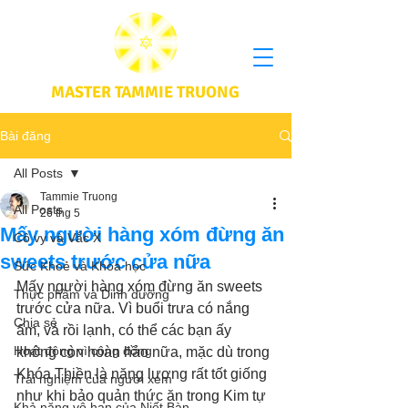
MASTER TAMMIE TRUONG
Bài đăng
All Posts
Tammie Truong
All Posts
26 thg 5
Mấy người hàng xóm đừng ăn
Cô vy và Vắc X
sweets trước cửa nữa
Sức Khoẻ và Khoa học
Mấy người hàng xóm đừng ăn sweets 
Thực phầm và Dinh dưỡng
trước cửa nữa. Vì buổi trưa có nắng 
Chia sẻ
ấm, và rồi lạnh, có thể các bạn ấy 
Hoạt động vì cộng đồng
không còn hoàn hảo nữa, mặc dù trong 
Khóa Thiền là năng lượng rất tốt giống 
Trải nghiệm của người xem
như khi bảo quản thức ăn trong Kim tự 
Khả năng vô hạn của Niết Bàn