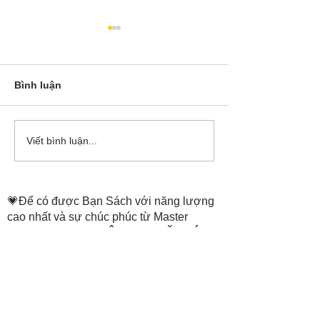
Bình luận
Cô Hoa Duong chia sẻ
Release các ba
Viết bình luận...
account của Bá
💗Để có được Bạn Sách với năng lượng
cao nhất và sự chúc phúc từ Master
Tammie Truong,
THÔNG TIN ĐẶT SÁCH
ở trang:
https://www.thenewheaven.land/
​Hỗ trợ đặt sách: