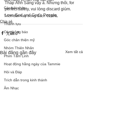
Tháp Ánh Sáng vậy á. Nhưng thôi, for 
Các bài pháp
perfect safety, vui lòng discard giùm. 
Love God and God's People.
Trích dẫn hay trong Sách CL&NL
Chia sẻ
Thành tựu
Các thông báo
Góc chân thiện mỹ
Nhóm Thiên Nhãn
Xem tất cả
Bài đăng gần đây
Phim Tâm Linh
Hoạt động hằng ngày của Tammie
Hỏi và Đáp
Trích dẫn trong kinh thánh
Âm Nhạc