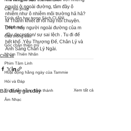
người ở ngoài đường, tâm đầy ô 
Các bài pháp
nhiễm như ô nhiễm môi trường hả hả? 
Trích dẫn hay trong Sách CL&NL
M Thánh khiết đi rồi hãy nói chuyện. 
Thành tựu
DNA mấy người ngoài đường của m 
đầy deception/ sự sai lệch . Tu đi để 
Các thông báo
hết khổ .Yêu Thượng Đế, Chân Lý và 
Góc chân thiện mỹ
Ánh Sáng Chân Lý Ngài.
Nhóm Thiên Nhãn
Chia sẻ
Phim Tâm Linh
Hoạt động hằng ngày của Tammie
Hỏi và Đáp
Xem tất cả
Bài đăng gần đây
Trích dẫn trong kinh thánh
Âm Nhạc