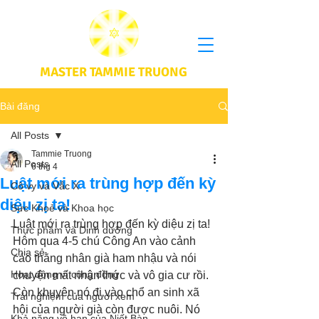
MASTER TAMMIE TRUONG
Bài đăng
All Posts
Tammie Truong
All Posts
6 thg 4
Luật mới ra trùng hợp đến kỳ
Cô vy và Vắc X
diệu zị ta!
Sức Khoẻ và Khoa học
Luật mới ra trùng hợp đến kỳ diệu zị ta! 
Thực phầm và Dinh dưỡng
Hôm qua 4-5 chú Công An vào cảnh 
Chia sẻ
cáo thằng nhân già ham nhậu và nói 
Hoạt động vì cộng đồng
chuyện mất nhận thức và vô gia cư rồi. 
Còn khuyên nó đi vào chổ an sinh xã 
Trải nghiệm của người xem
hội của người già còn được nuôi. Nó 
Khả năng vô hạn của Niết Bàn