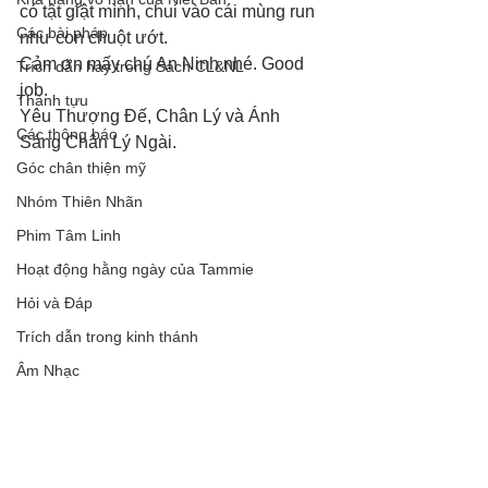
có tật giật mình, chui vào cái mùng run 
Các bài pháp
như con chuột ướt. 
Cảm ơn mấy chú An Ninh nhé. Good 
Trích dẫn hay trong Sách CL&NL
job. 
Thành tựu
Yêu Thượng Đế, Chân Lý và Ánh 
Các thông báo
Sáng Chân Lý Ngài.
Góc chân thiện mỹ
Nhóm Thiên Nhãn
Phim Tâm Linh
Hoạt động hằng ngày của Tammie
Hỏi và Đáp
Trích dẫn trong kinh thánh
Âm Nhạc