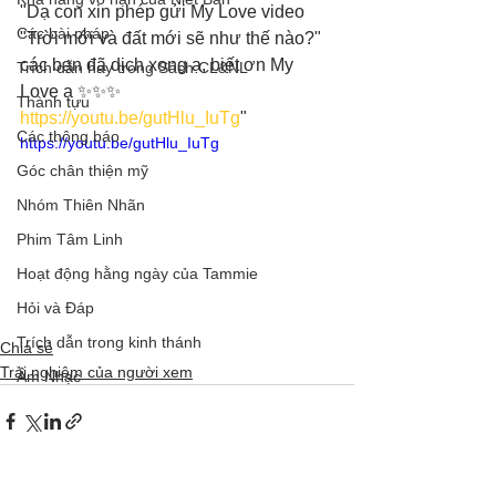
"Dạ con xin phép gửi My Love video 
Các bài pháp
"Trời mới và đất mới sẽ như thế nào?" 
các bạn đã dịch xong ạ, biết ơn My 
Trích dẫn hay trong Sách CL&NL
Love ạ ✨✨✨
Thành tựu
https://youtu.be/gutHlu_IuTg
"
Các thông báo
https://youtu.be/gutHlu_IuTg
Góc chân thiện mỹ
Nhóm Thiên Nhãn
Phim Tâm Linh
Hoạt động hằng ngày của Tammie
Hỏi và Đáp
Trích dẫn trong kinh thánh
Chia sẻ
Trải nghiệm của người xem
Âm Nhạc