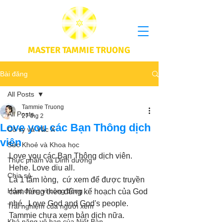
MASTER TAMMIE TRUONG
Bài đăng
All Posts
Tammie Truong
All Posts
27 thg 2
Love you các Bạn Thông dịch
Cô vy và Vắc X
viên
Sức Khoẻ và Khoa học
Love you các Bạn Thông dịch viên.  
Thực phầm và Dinh dưỡng
Hehe. Love diu all.
Chia sẻ
Là 1 tấm lòng,  cứ xem để được truyền 
Hoạt động vì cộng đồng
cảm hứng theo đúng kế hoạch của God 
nhé.  Love God and God's people.  
Trải nghiệm của người xem
Tammie chưa xem bản dịch nữa. 
Khả năng vô hạn của Niết Bàn