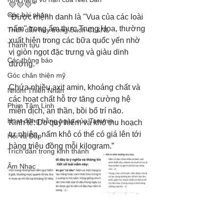
💛💛💛”
Các bài pháp
“Được mệnh danh là "Vua của các loài 
nấm" trong ẩm thực Trung Hoa, thường 
Trích dẫn hay trong Sách CL&NL
xuất hiện trong các bữa quốc yến nhờ 
Thành tựu
vị giòn ngọt đặc trưng và giàu dinh 
Các thông báo
dưỡng.
Góc chân thiện mỹ
Chứa nhiều axit amin, khoáng chất và 
Nhóm Thiên Nhãn
các hoạt chất hỗ trợ tăng cường hệ 
Phim Tâm Linh
miễn dịch, an thần, bồi bổ trí não.
Hoạt động hằng ngày của Tammie
Kinh tế: Do quý hiếm và khó thu hoạch 
tự nhiên, nấm khô có thể có giá lên tới 
Hỏi và Đáp
hàng triệu đồng mỗi kilogram.”
Trích dẫn trong kinh thánh
Âm Nhạc