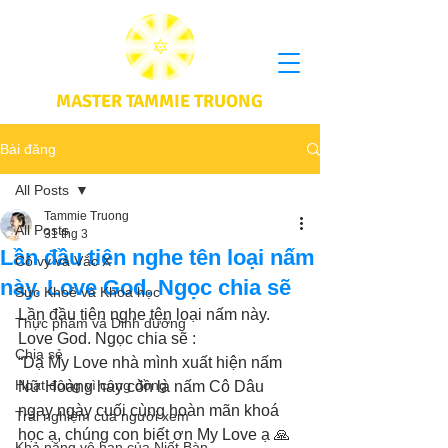
MASTER TAMMIE TRUONG
Bài đăng
All Posts
Tammie Truong
All Posts
31 thg 3
Lần đầu tiên nghe tên loại nấm
Cô vy và Vắc X
này. Love God. Ngọc chia sẽ
Sức Khoẻ và Khoa học
Lần đầu tiên nghe tên loại nấm này. 
Thực phầm và Dinh dưỡng
Love God. Ngọc chia sẽ :
Chia sẻ
“Dạ My Love nhà mình xuất hiện nấm 
Hoạt động vì cộng đồng
Nữ Hoàng hay còn là nấm Cô Dâu 
ngay ngày cuối cùng hoàn mãn khoá 
Trải nghiệm của người xem
học ạ, chúng con biết ơn My Love ạ 🙏
Khả năng vô hạn của Niết Bàn