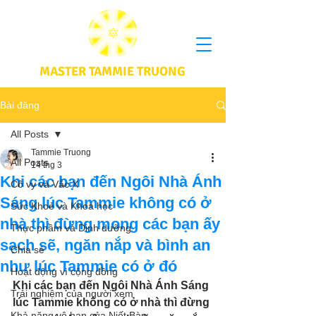
MASTER TAMMIE TRUONG
Bài đăng
All Posts
Tammie Truong
All Posts
14 thg 3
Khi các bạn đến Ngôi Nhà Ánh
Cô vy và Vắc X
Sáng lúc Tammie không có ở
Sức Khoẻ và Khoa học
nhà thì đừng mong các bạn ấy
Thực phầm và Dinh dưỡng
sạch sẽ, ngăn nắp và bình an
Chia sẻ
như lúc Tammie có ở đó
Hoạt động vì cộng đồng
Khi các bạn đến Ngôi Nhà Ánh Sáng 
Trải nghiệm của người xem
lúc Tammie không có ở nhà thì đừng 
Khả năng vô hạn của Niết Bàn