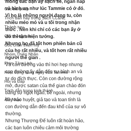
mong các bạn ấy sạch sẽ, ngăn nắp 
và bình an như lúc Tammie có ở đó. 
Các bài pháp
Vì họ là những người đang tu, còn 
Trích dẫn hay trong Sách CL&NL
nhiều méo mó và u tối trong nhận 
Thành tựu
thức . Nên khi chỉ có các bạn ấy ở 
Các thông báo
đó thì tâm hiện tướng. 
Nhưng họ đã tốt hơn phiên bản cũ 
Góc chân thiện mỹ
của họ rất nhiều, và tốt hơn rất nhiều 
Nhóm Thiên Nhãn
người thế gian .
Phim Tâm Linh
Và con đường vào thì hơi hẹp nhưng 
con đường ấy dẫn đến sự bình an và 
Hoạt động hằng ngày của Tammie
tự do đích thực. Còn con đường rộng 
Hỏi và Đáp
mở, được satan của thế gian chào đón 
Trích dẫn trong kinh thánh
bằng sự ngọt ngào, bề ngoài, nhưng 
Âm Nhạc
đầy xảo huyệt, giả tạo và toan tính là 
con đường dẫn đến đau khổ của sự vô 
thường. 
Nhưng Thượng Đế luôn rất hoàn hảo, 
các bạn luôn chiêu cảm môi trường 