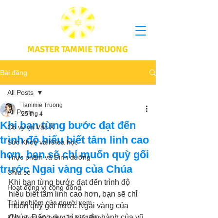
MASTER TAMMIE TRUONG
Bài đăng
All Posts
Tammie Truong
All Posts
25 thg 4
Khi bạn từng bước đạt đến
Cô vy và Vắc X
trình độ hiểu biết tâm linh cao
Sức Khoẻ và Khoa học
hơn, bạn sẽ chỉ muốn quỳ gối
Thực phầm và Dinh dưỡng
trước Ngai vàng của Chúa
Chia sẻ
Khi bạn từng bước đạt đến trình độ 
Hoạt động vì cộng đồng
hiểu biết tâm linh cao hơn, bạn sẽ chỉ 
Trải nghiệm của người xem
muốn quỳ gối trước Ngai vàng của 
Chúa. Đấng duy trì sự vận hành của vũ 
Khả năng vô hạn của Niết Bàn