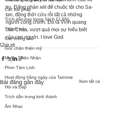
trụ, Đấng phán xét để chuộc tội cho Sa-
Các bài pháp
tan, đồng thời cứu rỗi tất cả những 
Trích dẫn hay trong Sách CL&NL
người công chính. Đó là Vinh quang 
Thành tựu
của Chúa, vượt quá mọi sự hiểu biết 
của con người. I love God.
Các thông báo
Chia sẻ
Góc chân thiện mỹ
Nhóm Thiên Nhãn
Phim Tâm Linh
Hoạt động hằng ngày của Tammie
Xem tất cả
Bài đăng gần đây
Hỏi và Đáp
Trích dẫn trong kinh thánh
Âm Nhạc