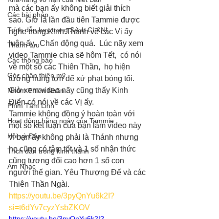
mà các bạn ấy không biết giải thích 
Các bài pháp
sao. Giờ là lần đầu tiên Tammie được 
Trích dẫn hay trong Sách CL&NL
nghe trong Kinh Thánh về các Vị ấy 
luôn ấy,  Chấn động quá.  Lúc nãy xem 
Thành tựu
video Tammie chia sẽ hôm Tết,  có nói 
Các thông báo
về một số các Thiên Thần,  họ hiện 
Góc chân thiện mỹ
tướng hung tợn để xử phạt bóng tối.  
Giờ xem video nãy cũng thấy Kinh 
Nhóm Thiên Nhãn
Điển có nói về các Vị ấy. 
Phim Tâm Linh
Tammie không đồng ý hoàn toàn với 
Hoạt động hằng ngày của Tammie
một số kết luận của bạn làm video này 
Hỏi và Đáp
vì bạn ấy không phải là Thánh nhưng 
họ cũng có tâm tốt và 1 số nhận thức 
Trích dẫn trong kinh thánh
cũng tương đối cao hơn 1 số con 
Âm Nhạc
người thế gian. Yêu Thượng Đế và các 
Thiên Thần Ngài.  
https://youtu.be/3pyQnYu6k2I?
si=t6dYv7cyzYsbZKOV
https://youtu.be/3pyQnYu6k2I?