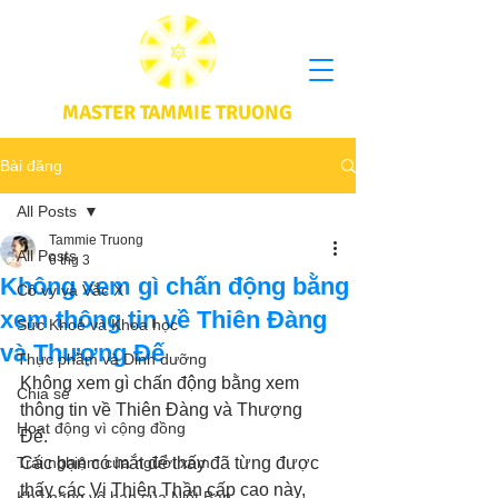
MASTER TAMMIE TRUONG
Bài đăng
All Posts
Tammie Truong
All Posts
6 thg 3
Không xem gì chấn động bằng
Cô vy và Vắc X
xem thông tin về Thiên Đàng
Sức Khoẻ và Khoa học
và Thượng Đế
Thực phầm và Dinh dưỡng
Không xem gì chấn động bằng xem 
Chia sẻ
thông tin về Thiên Đàng và Thượng 
Hoạt động vì cộng đồng
Đế.  
Trải nghiệm của người xem
Các bạn có mắt để thấy đã từng được 
thấy các Vị Thiên Thần cấp cao này,  
Khả năng vô hạn của Niết Bàn