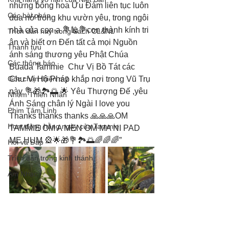
những bông hoa Ưu Đàm liên tục luôn 
Các bài pháp
đua nở trong khu vườn yêu, trong ngôi 
nhà của con ạ 💐🕌💐con thành kính tri 
Trích dẫn hay trong Sách CL&NL
ân và biết ơn Đến tất cả mọi Nguồn 
Thành tựu
ánh sáng thương yêu Phật Chúa 
Các thông báo
Buada Tammie  Chư Vị Bồ Tát các 
Góc chân thiện mỹ
Chư Vị Hộ Pháp khắp nơi trong Vũ Trụ 
này 💐🎁🏞🌅 🌟 Yêu Thượng Đế ,yêu 
Nhóm Thiên Nhãn
Ánh Sáng chân lý Ngài I love you 
Phim Tâm Linh
Thanks thanks thanks 🙏🙏🙏OM  
Hoạt động hằng ngày của Tammie
TAMMIE OM A MEN OM MA NI PAD 
ME HUM 🎡🌟🎁💐🏞🌅🌈🌈🌈”
Hỏi và Đáp
Trích dẫn trong kinh thánh
Âm Nhạc