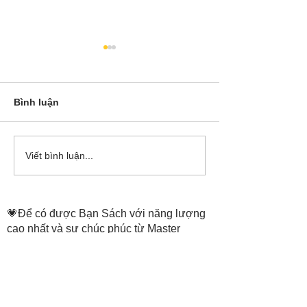
Bình luận
Cô Hoa Duong chia sẻ
Release các ba
Viết bình luận...
account của Bá
💗Để có được Bạn Sách với năng lượng
cao nhất và sự chúc phúc từ Master
Tammie Truong,
THÔNG TIN ĐẶT SÁCH
ở trang:
https://www.thenewheaven.land/