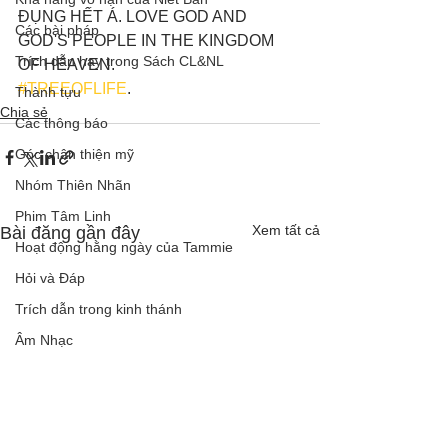
ĐỤNG HẾT Á. LOVE GOD AND 
Các bài pháp
GOD'S PEOPLE IN THE KINGDOM 
Trích dẫn hay trong Sách CL&NL
OF HEAVEN. 
#TREEOFLIFE
.
Thành tựu
Chia sẻ
Các thông báo
Góc chân thiện mỹ
Nhóm Thiên Nhãn
Phim Tâm Linh
Xem tất cả
Bài đăng gần đây
Hoạt động hằng ngày của Tammie
Hỏi và Đáp
Trích dẫn trong kinh thánh
Âm Nhạc