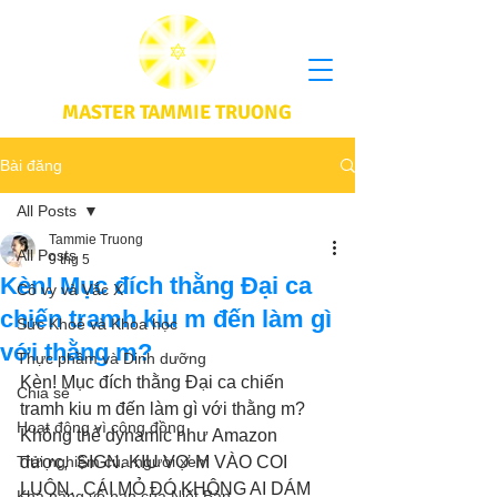
MASTER TAMMIE TRUONG
Bài đăng
All Posts
Tammie Truong
All Posts
9 thg 5
Kèn! Mục đích thằng Đại ca
Cô vy và Vắc X
chiến tramh kiu m đến làm gì
Sức Khoẻ và Khoa học
với thằng m?
Thực phầm và Dinh dưỡng
Kèn! Mục đích thằng Đại ca chiến 
Chia sẻ
tramh kiu m đến làm gì với thằng m? 
Hoạt động vì cộng đồng
Không thể dynamic như Amazon 
Trải nghiệm của người xem
được,  SIGN. KIU VỢ M VÀO COI 
LUÔN.  CÁI MỎ ĐÓ KHÔNG AI DÁM 
Khả năng vô hạn của Niết Bàn