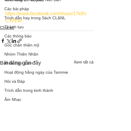
Các bài pháp
https://www.facebook.com/share/17k8V
Trích dẫn hay trong Sách CL&NL
CJVEw/
Thành tựu
Chia sẻ
Các thông báo
Góc chân thiện mỹ
Nhóm Thiên Nhãn
Xem tất cả
Bài đăng gần đây
Phim Tâm Linh
Hoạt động hằng ngày của Tammie
Hỏi và Đáp
Trích dẫn trong kinh thánh
Âm Nhạc