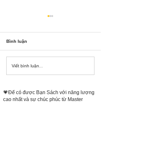
Bình luận
Cô Hoa Duong chia sẻ
Release các ba
Viết bình luận...
account của Bá
💗Để có được Bạn Sách với năng lượng
cao nhất và sự chúc phúc từ Master
Tammie Truong,
THÔNG TIN ĐẶT SÁCH
ở trang:
https://www.thenewheaven.land/
​Hỗ trợ đặt sách: