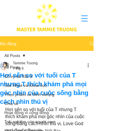
MASTER TAMMIE TRUONG
Bài đăng
All Posts
Tammie Truong
All Posts
7 thg 6
Hơi sến so với tuổi của T
Cô vy và Vắc X
nhưng T thích khám phá mọi
Sức Khoẻ và Khoa học
góc nhìn của cuộc sống bằng
Thực phầm và Dinh dưỡng
cách nhìn thú vị
Chia sẻ
Hơi sến so với tuổi của T nhưng T 
Hoạt động vì cộng đồng
thích khám phá mọi góc nhìn của cuộc 
Trải nghiệm của người xem
sống bằng cách nhìn thú vị. Love God 
and God's People. 
Khả năng vô hạn của Niết Bàn