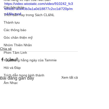
https://video.wixstatic.com/video/910242_fc3
Các bài pháp
684bb7a0e43b3a1a0d18877c2cc1d/720p/m
p4/file.mp4
Trích dẫn hay trong Sách CL&NL
Thành tựu
Các thông báo
Góc chân thiện mỹ
Nhóm Thiên Nhãn
Chia sẻ
Phim Tâm Linh
Hoạt động hằng ngày của Tammie
Hỏi và Đáp
Trích dẫn trong kinh thánh
Xem tất cả
Bài đăng gần đây
Âm Nhạc