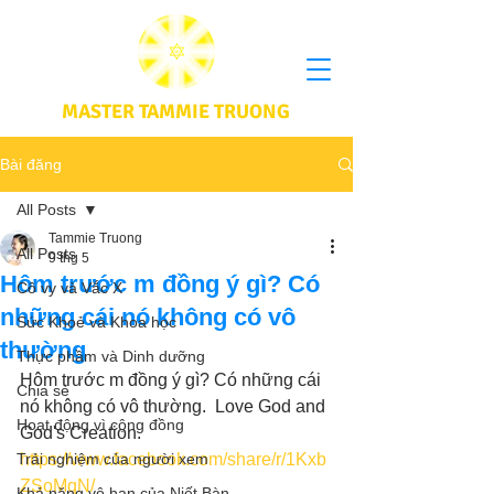
MASTER TAMMIE TRUONG
Bài đăng
All Posts
Tammie Truong
All Posts
9 thg 5
Hôm trước m đồng ý gì? Có
Cô vy và Vắc X
những cái nó không có vô
Sức Khoẻ và Khoa học
thường
Thực phầm và Dinh dưỡng
Hôm trước m đồng ý gì? Có những cái 
Chia sẻ
nó không có vô thường.  Love God and 
Hoạt động vì cộng đồng
God's Creation.
Trải nghiệm của người xem
https://www.facebook.com/share/r/1Kxb
ZSoMqN/
Khả năng vô hạn của Niết Bàn