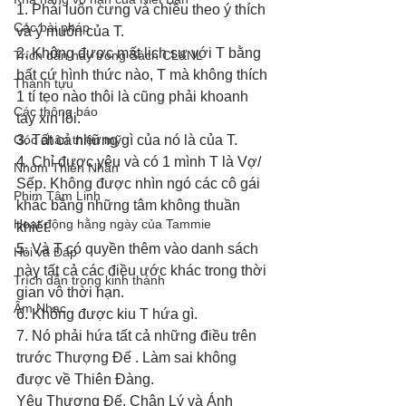
1. Phải luôn cưng và chiều theo ý thích 
Các bài pháp
và ý muốn của T. 
2. Không được mất lịch sự với T bằng 
Trích dẫn hay trong Sách CL&NL
bất cứ hình thức nào, T mà không thích 
Thành tựu
1 tí tẹo nào thôi là cũng phải khoanh 
Các thông báo
tay xin lỗi.
Góc chân thiện mỹ
3. Tất cả những gì của nó là của T. 
4. Chỉ được yêu và có 1 mình T là Vợ/ 
Nhóm Thiên Nhãn
Sếp. Không được nhìn ngó các cô gái 
Phim Tâm Linh
khác bằng những tâm không thuần 
Hoạt động hằng ngày của Tammie
khiết.
5. Và T có quyền thêm vào danh sách 
Hỏi và Đáp
này tất cả các điều ước khác trong thời 
Trích dẫn trong kinh thánh
gian vô thời hạn. 
Âm Nhạc
6. Không được kiu T hứa gì. 
7. Nó phải hứa tất cả những điều trên 
trước Thượng Đế . Làm sai không 
được về Thiên Đàng. 
Yêu Thượng Đế, Chân Lý và Ánh 