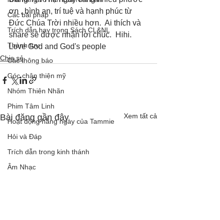
ơn , bình an, trí tuệ và hạnh phúc từ 
Các bài pháp
Đức Chúa Trời nhiều hơn.  Ai thích và 
Trích dẫn hay trong Sách CL&NL
share sẽ được nhận lời chúc.  Hihi.  
Thành tựu
Love God and God's people
Chia sẻ
Các thông báo
Góc chân thiện mỹ
Nhóm Thiên Nhãn
Phim Tâm Linh
Xem tất cả
Bài đăng gần đây
Hoạt động hằng ngày của Tammie
Hỏi và Đáp
Trích dẫn trong kinh thánh
Âm Nhạc