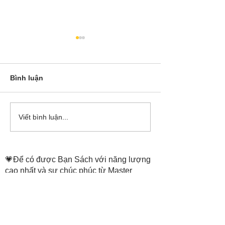
Bình luận
Cô Hoa Duong chia sẻ
Release các ba
Viết bình luận...
account của Bá
💗Để có được Bạn Sách với năng lượng
cao nhất và sự chúc phúc từ Master
Tammie Truong,
THÔNG TIN ĐẶT SÁCH
ở trang:
https://www.thenewheaven.land/