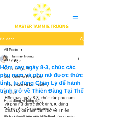
MASTER TAMMIE TRUONG
Bài đăng
All Posts
Tammie Truong
All Posts
8 thg 3
Hôm nay ngày 8-3, chúc các
Cô vy và Vắc X
phụ nam và phụ nữ được thức
Sức Khoẻ và Khoa học
tỉnh, tu đúng Chân Lý để hành
Thực phầm và Dinh dưỡng
trình trở về Thiên Đàng Tại Thế
Chia sẻ
Hôm nay ngày 8-3, chúc các phụ nam 
Hoạt động vì cộng đồng
và phụ nữ được thức tỉnh, tu đúng 
Trải nghiệm của người xem
Chân Lý để hành trình trở về Thiên 
Đàng Tại Thế ngày càng nhiều phước 
Khả năng vô hạn của Niết Bàn