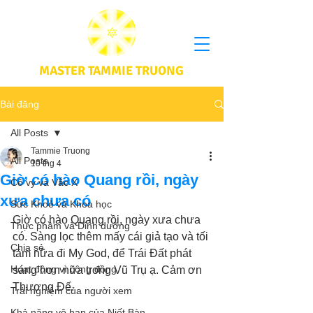
MASTER TAMMIE TRUONG
Bài đăng
All Posts
Tammie Truong
All Posts
10 thg 4
Giờ có hào Quang rồi, ngày
Cô vy và Vắc X
xưa chưa có
Sức Khoẻ và Khoa học
Giờ có hào Quang rồi, ngày xưa chưa 
Thực phầm và Dinh dưỡng
có. Sàng lọc thêm mấy cái giả tạo và tối 
Chia sẻ
tăm nữa đi My God, để Trái Đất phát 
Hoạt động vì cộng đồng
sáng hơn nữa trong Vũ Trụ ạ. Cảm ơn 
Thượng Đế.
Trải nghiệm của người xem
Khả năng vô hạn của Niết Bàn