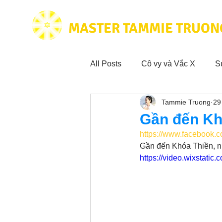
MASTER TAMMIE TRUON
All Posts
Cô vy và Vắc X
S
Tammie Truong
29
Hoạt động vì cộng đồng
Tr
Gần đến Khó
https://www.facebook
Trích dẫn hay trong Sách CL&
Gần đến Khóa Thiền, nh
https://video.wixstat
Phim Tâm Linh
Hoạt động