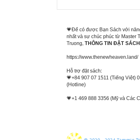
Thời gian đó đang là bây
giờ, nên thanh lọc thân tâm
mình tin tấn
💗Để có được Bạn Sách với năn
nhất và sự chúc phúc từ Master
Truong,
THÔNG TIN ĐẶT SÁCH 
https://www.thenewheaven.land/
​Hỗ trợ đặt sách:
💗+84 907 07 1511 (Tiếng Việt) 
(Hotline)
💗+1 469 888 3356 (Mỹ và Các 
@ 2020 - 2024 Tammie 