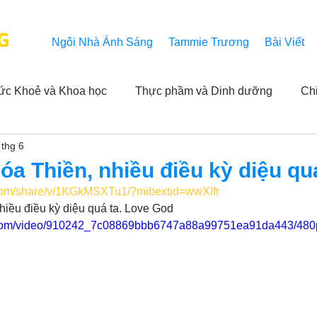
G
Ngôi Nhà Ánh Sáng
Tammie Trương
Bài Viết
ức Khoẻ và Khoa học
Thực phầm và Dinh dưỡng
Ch
 thg 6
ải nghiệm của người xem
Khả năng vô hạn của Niết Bàn
a Thiền, nhiều điều kỳ diệu qu
.com/share/v/1KGkMSXTu1/?mibextid=wwXIfr
NL
Thành tựu
Các thông báo
Góc chân thiện mỹ
iều điều kỳ diệu quá ta. Love God
ic.com/video/910242_7c08869bbb6747a88a99751ea91da443/480p
 hằng ngày của Tammie
Hỏi và Đáp
Trích dẫn trong k