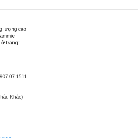
Rele
của 
g lượng cao
 Tammie
ở trang:
0907 07 1511
Châu Khác)
Truong