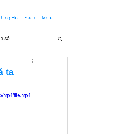
Ủng Hộ
Sách
More
ia sẻ
Các bài pháp
á ta
Nhóm Thiên Nhãn
/mp4/file.mp4
inh thánh
Âm Nhạc