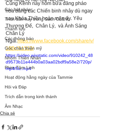
Cũng Kênh này hôm bữa đăng pháo 
Các bài pháp
hoa bằng các Chiến binh nhảy dù ngay 
sau Khóa Thiền hoàn mãn ấy. Yêu 
Trích dẫn hay trong Sách CL&NL
Thượng Đế,  Chân Lý,  và Ánh Sáng 
Thành tựu
Chân Lý 
Các thông báo
Ngài.
https://www.facebook.com/share/v/
Góc chân thiện mỹ
18BrJk1533/
https://video.wixstatic.com/video/910242_48
Nhóm Thiên Nhãn
d9573b11e444b0a03aa02bdf9a58e2/720p/
Phim Tâm Linh
mp4/file.mp4
Hoạt động hằng ngày của Tammie
Hỏi và Đáp
Trích dẫn trong kinh thánh
Âm Nhạc
Chia sẻ