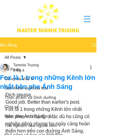
MASTER TAMMIE TRUONG
Bài đăng
All Posts
Tammie Truong
All Posts
6 thg 4
Fox là 1 trong những Kênh lớn
Cô vy và Vắc X
nhất bên phe Ánh Sáng
Sức Khoẻ và Khoa học
Dịch please. 
Thực phầm và Dinh dưỡng
Good job. Better than earlier's post. 
Chia sẻ
Fox là 1 trong những Kênh lớn nhất 
Hoạt động vì cộng đồng
bên phe Ánh Sáng.  Mặc dù họ cũng có 
nghiệp riêng nhưng họ ngày càng hoàn 
Trải nghiệm của người xem
thiện hơn trên con đường Ánh Sáng. 
Khả năng vô hạn của Niết Bàn