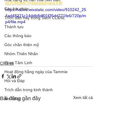
qDURoM/?mibextid=wwXIfr
Các bài pháp
https://video.wixstatic.com/video/910242_25
4ad48221c14ddb8df01f35dd771fe6/720p/m
Trích dẫn hay trong Sách CL&NL
p4/file.mp4
Thành tựu
Các thông báo
Góc chân thiện mỹ
Nhóm Thiên Nhãn
Phim Tâm Linh
Chia sẻ
Hoạt động hằng ngày của Tammie
Hỏi và Đáp
Trích dẫn trong kinh thánh
Xem tất cả
Bài đăng gần đây
Âm Nhạc