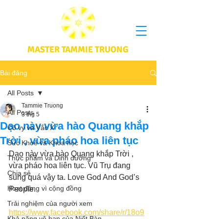
MASTER TAMMIE TRUONG
Bài đăng
All Posts
Tammie Truong
All Posts
3 thg 5
Dạo này vừa hào Quang khắp
Cô vy và Vắc X
Trời , vừa pháo hoa liên tục
Sức Khoẻ và Khoa học
Dạo này vừa hào Quang khắp Trời , 
Thực phầm và Dinh dưỡng
vừa pháo hoa liên tục. Vũ Trụ đang 
Chia sẻ
sung quá vậy ta. Love God And God’s 
Hoạt động vì cộng đồng
People. 
Trải nghiệm của người xem
https://www.facebook.com/share/r/18o9
Khả năng vô hạn của Niết Bàn