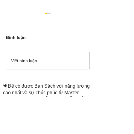
Bình luận
Cô Hoa Duong chia sẻ
Release các ba
Viết bình luận...
account của Bá
💗Để có được Bạn Sách với năng lượng
cao nhất và sự chúc phúc từ Master
Tammie Truong,
THÔNG TIN ĐẶT SÁCH
ở trang:
https://www.thenewheaven.land/
​Hỗ trợ đặt sách: