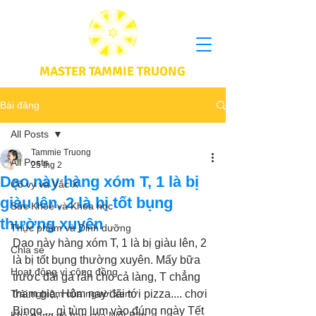
MASTER TAMMIE TRUONG
Bài đăng
All Posts
Tammie Truong
All Posts
25 thg 2
Dạo này hàng xóm T, 1 là bị
Cô vy và Vắc X
giàu lên, 2 là bị tốt bụng
Sức Khoẻ và Khoa học
thường xuyên
Thực phầm và Dinh dưỡng
Dạo này hàng xóm T, 1 là bị giàu lên, 2 
Chia sẻ
là bị tốt bụng thường xuyên. Mấy bữa 
Hoạt động vì cộng đồng
trước đãi gà rán cho cả làng, T chẳng 
Trải nghiệm của người xem
tham gia, Hôm nay đãi tới pizza.... chơi 
Bingo ... gì tùm lum vào đúng ngày Tết 
Khả năng vô hạn của Niết Bàn