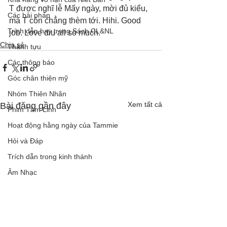
T được nghĩ lễ Mấy ngày, mời đủ kiểu,  
Các bài pháp
mà T còn chẳng thèm tới. Hihi. Good 
Trích dẫn hay trong Sách CL&NL
job. Love diu all so much.
Chia sẻ
Thành tựu
Các thông báo
Góc chân thiện mỹ
Nhóm Thiên Nhãn
Xem tất cả
Bài đăng gần đây
Phim Tâm Linh
Hoạt động hằng ngày của Tammie
Hỏi và Đáp
Trích dẫn trong kinh thánh
Âm Nhạc