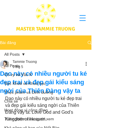
MASTER TAMMIE TRUONG
Bài đăng
All Posts
Tammie Truong
All Posts
9 thg 5
Dạo này có nhiều người tu ké
Cô vy và Vắc X
đẹp trai và đẹp gái kiểu sáng
Sức Khoẻ và Khoa học
ngời của Thiên Đàng vậy ta
Thực phầm và Dinh dưỡng
Dạo này có nhiều người tu ké đẹp trai 
Chia sẻ
và đẹp gái kiểu sáng ngời của Thiên 
Hoạt động vì cộng đồng
Đàng vậy ta. Love God and God's 
Trải nghiệm của người xem
Kingdom of Heaven.
Khả năng vô hạn của Niết Bàn