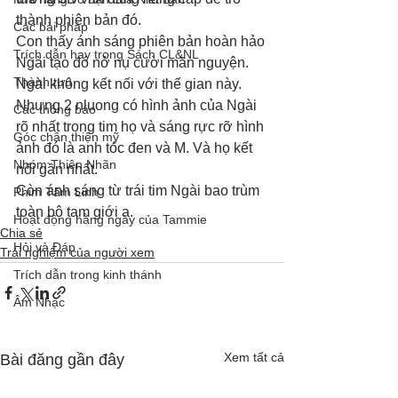
thành phiên bản đó. 
Các bài pháp
Con thấy ánh sáng phiên bản hoàn hảo 
Trích dẫn hay trong Sách CL&NL
Ngài tạo đó nở nụ cười mãn nguyện. 
Thành tựu
Ngài không kết nối với thế gian này. 
Nhưng 2 nluong có hình ảnh của Ngài 
Các thông báo
rõ nhất trong tim họ và sáng rực rỡ hình 
Góc chân thiện mỹ
ảnh đó là anh tóc đen và M. Và họ kết 
Nhóm Thiên Nhãn
nối gần nhất. 
Còn ánh sáng từ trái tim Ngài bao trùm 
Phim Tâm Linh
toàn bộ tam giới ạ.
Hoạt động hằng ngày của Tammie
Chia sẻ
Hỏi và Đáp
Trải nghiệm của người xem
Trích dẫn trong kinh thánh
Âm Nhạc
Xem tất cả
Bài đăng gần đây