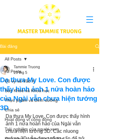
MASTER TAMMIE TRUONG
Bài đăng
All Posts
Tammie Truong
All Posts
29 thg 5
Dạ thưa My Love. Con được
Cô vy và Vắc X
thấy hình ảnh 1 nửa hoàn hảo
Sức Khoẻ và Khoa học
của Ngài vẫn chưa hiện tướng
Thực phầm và Dinh dưỡng
3D
Chia sẻ
Dạ thưa My Love. Con được thấy hình 
Hoạt động vì cộng đồng
ảnh 1 nửa hoàn hảo của Ngài vẫn 
Trải nghiệm của người xem
chưa hiện tướng 3D. Các nluong 
tướng 3D vẫn đang nâng cấp để trở 
Khả năng vô hạn của Niết Bàn