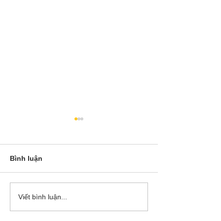
Bình luận
Cô Hoa Duong chia sẻ
Release các ba
Viết bình luận...
account của Bá