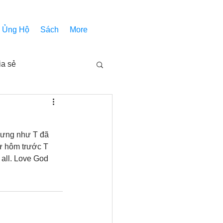
Ủng Hộ
Sách
More
ia sẻ
Các bài pháp
hưng như T đã 
Nhóm Thiên Nhãn
ư hôm trước T 
all. Love God 
inh thánh
Âm Nhạc