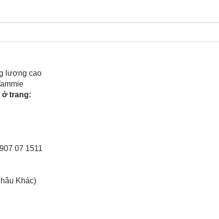
Cô Hoa Duong chia sẻ
Rele
của 
g lượng cao
 Tammie
ở trang:
0907 07 1511
Châu Khác)