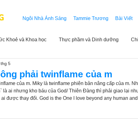
G
Ngôi Nhà Ánh Sáng
Tammie Trương
Bài Viết
ức Khoẻ và Khoa học
Thực phầm và Dinh dưỡng
Ch
 thg 5
ải nghiệm của người xem
Khả năng vô hạn của Niết Bàn
hông phải twinflame của m
inflame của m. Miky là twinflame phiên bản nâng cấp của m. N
NL
Thành tựu
Các thông báo
Góc chân thiện mỹ
m` là ai nhưng kho báu của God/ Thiên Đàng thì phải giao lại nh
 ai được thay đổi. God is the One I love beyond any human and 
 hằng ngày của Tammie
Hỏi và Đáp
Trích dẫn trong k