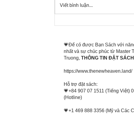
Viết bình luận...
Thời gian đó đang là bây
giờ, nên thanh lọc thân tâm
mình tin tấn
💗Để có được Bạn Sách với năn
nhất và sự chúc phúc từ Master
Truong,
THÔNG TIN ĐẶT SÁCH 
https://www.thenewheaven.land/
​Hỗ trợ đặt sách:
💗+84 907 07 1511 (Tiếng Việt) 
(Hotline)
💗+1 469 888 3356 (Mỹ và Các 