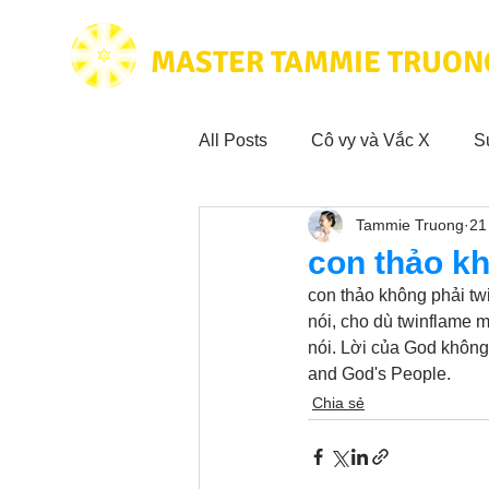
MASTER TAMMIE TRUON
All Posts
Cô vy và Vắc X
S
Tammie Truong
21
Hoạt động vì cộng đồng
Tr
con thảo k
con thảo không phải tw
Trích dẫn hay trong Sách CL&
nói, cho dù twinflame 
nói. Lời của God không
and God's People.
Phim Tâm Linh
Hoạt động
Chia sẻ