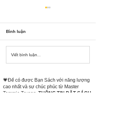
Bình luận
Cô Hoa Duong chia sẻ
Release các ba
Viết bình luận...
account của Bá
💗Để có được Bạn Sách với năng lượng
cao nhất và sự chúc phúc từ Master
Tammie Truong,
THÔNG TIN ĐẶT SÁCH
ở trang:
https://www.thenewheaven.land/
​Hỗ trợ đặt sách:
💗+84
907 07 1511
(Tiếng Việt)
0907 07