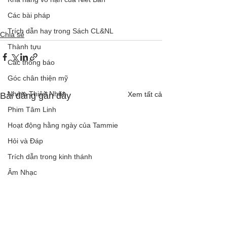
Các bài pháp
Trích dẫn hay trong Sách CL&NL
Chia sẻ
Thành tựu
Các thông báo
Góc chân thiện mỹ
Nhóm Thiên Nhãn
Xem tất cả
Bài đăng gần đây
Phim Tâm Linh
Hoạt động hằng ngày của Tammie
Hỏi và Đáp
Trích dẫn trong kinh thánh
Âm Nhạc