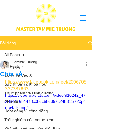
MASTER TAMMIE TRUONG
Bài đăng
All Posts
Tammie Truong
All Posts
6 thg 7
Chia sẻ
Cô vy và Vắc X
https://www.facebook.com/reel/2006705
Sức Khoẻ và Khoa học
337387663
Thực phầm và Dinh dưỡng
https://video.wixstatic.com/video/910242_47
2884446b4448c086c686d57c248311/720p/
Chia sẻ
mp4/file.mp4
Hoạt động vì cộng đồng
Trải nghiệm của người xem
Khả năng vô hạn của Niết Bàn