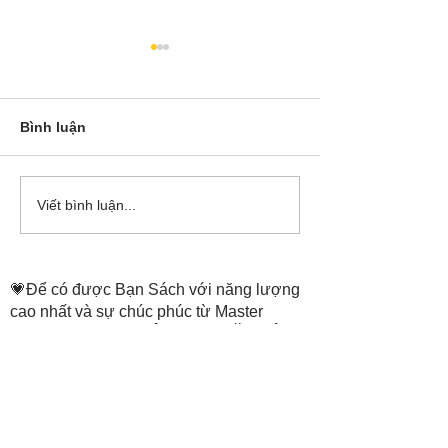
Bình luận
Cô Hoa Duong chia sẻ
Release các ba
Viết bình luận...
account của Bá
💗Để có được Bạn Sách với năng lượng
cao nhất và sự chúc phúc từ Master
Tammie Truong,
THÔNG TIN ĐẶT SÁCH
ở trang:
https://www.thenewheaven.land/
​Hỗ trợ đặt sách: