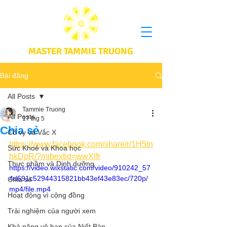
MASTER TAMMIE TRUONG
Bài đăng
All Posts
Tammie Truong
All Posts
17 thg 5
Chia sẻ
Cô vy và Vắc X
https://www.facebook.com/share/r/1H5tn
Sức Khoẻ và Khoa học
hkDpR/?mibextid=wwXIfr
Thực phầm và Dinh dưỡng
https://video.wixstatic.com/video/910242_57
4d691c52944315821bb43ef43e83ec/720p/
Chia sẻ
mp4/file.mp4
Hoạt động vì cộng đồng
Trải nghiệm của người xem
Khả năng vô hạn của Niết Bàn