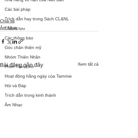
Các bài pháp
Trích dẫn hay trong Sách CL&NL
Chia sẻ
Âm Nhạc
Thành tựu
Các thông báo
Góc chân thiện mỹ
Nhóm Thiên Nhãn
Xem tất cả
Bài đăng gần đây
Phim Tâm Linh
Hoạt động hằng ngày của Tammie
Hỏi và Đáp
Trích dẫn trong kinh thánh
Âm Nhạc