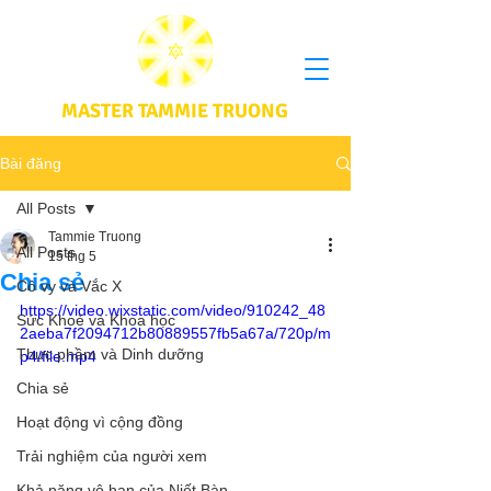
MASTER TAMMIE TRUONG
Bài đăng
All Posts
Tammie Truong
All Posts
15 thg 5
Chia sẻ
Cô vy và Vắc X
https://video.wixstatic.com/video/910242_48
Sức Khoẻ và Khoa học
2aeba7f2094712b80889557fb5a67a/720p/m
Thực phầm và Dinh dưỡng
p4/file.mp4
Chia sẻ
Hoạt động vì cộng đồng
Trải nghiệm của người xem
Khả năng vô hạn của Niết Bàn