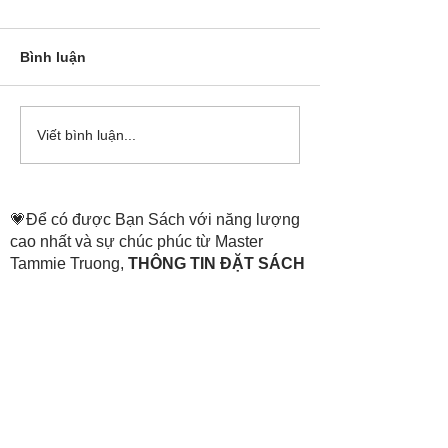
Bình luận
Cô Hoa Duong chia sẻ
Release các ba
Viết bình luận...
account của Bá
💗Để có được Bạn Sách với năng lượng
cao nhất và sự chúc phúc từ Master
Tammie Truong,
THÔNG TIN ĐẶT SÁCH
ở trang:
https://www.thenewheaven.land/
​Hỗ trợ đặt sách:
💗+84
907 07 1511
(Tiếng Việt)
0907 07
1511
(Hotline)