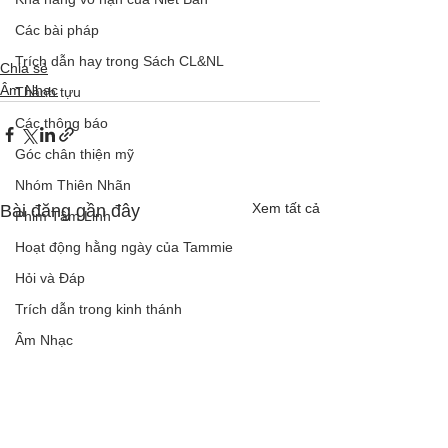
Các bài pháp
Trích dẫn hay trong Sách CL&NL
Chia sẻ
Âm Nhạc
Thành tựu
Các thông báo
Góc chân thiện mỹ
Nhóm Thiên Nhãn
Xem tất cả
Bài đăng gần đây
Phim Tâm Linh
Hoạt động hằng ngày của Tammie
Hỏi và Đáp
Trích dẫn trong kinh thánh
Âm Nhạc