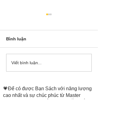
Bình luận
Cô Hoa Duong chia sẻ
Release các ba
Viết bình luận...
account của Bá
💗Để có được Bạn Sách với năng lượng
cao nhất và sự chúc phúc từ Master
Tammie Truong,
THÔNG TIN ĐẶT SÁCH
ở trang:
https://www.thenewheaven.land/
​Hỗ trợ đặt sách: