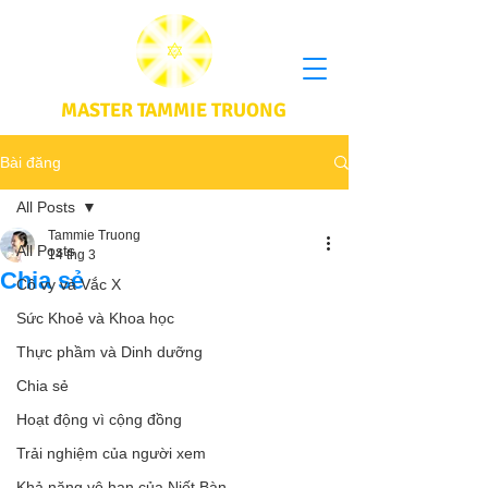
MASTER TAMMIE TRUONG
Bài đăng
All Posts
Tammie Truong
All Posts
14 thg 3
Chia sẻ
Cô vy và Vắc X
Sức Khoẻ và Khoa học
Thực phầm và Dinh dưỡng
Chia sẻ
Hoạt động vì cộng đồng
Trải nghiệm của người xem
Khả năng vô hạn của Niết Bàn