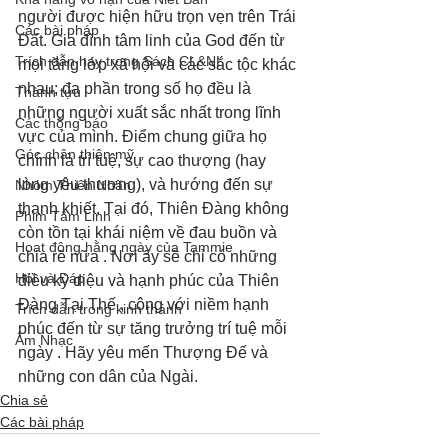
người được hiện hữu trọn vẹn trên Trái 
Các bài pháp
Đất. Gia đình tâm linh của God đến từ 
Trích dẫn hay trong Sách CL&NL
mọi tầng lớp xã hội và các sắc tộc khác 
nhau; đa phần trong số họ đều là 
Thành tựu
những người xuất sắc nhất trong lĩnh 
Các thông báo
vực của mình. Điểm chung giữa họ 
Góc chân thiện mỹ
chính là trí tuệ, sự cao thượng (hay 
lòng yêu thương), và hướng đến sự 
Nhóm Thiên Nhãn
thanh khiết. Tại đó, Thiên Đàng không 
Phim Tâm Linh
còn tồn tại khái niệm về đau buồn và 
Hoạt động hằng ngày của Tammie
chia rẽ nữa . Nơi ấy sẽ chỉ có những 
Hỏi và Đáp
điều kỳ diệu và hạnh phúc của Thiên 
Đàng Tại Thế , cộng với niềm hạnh 
Trích dẫn trong kinh thánh
phúc đến từ sự tăng trưởng trí tuệ mỗi 
Âm Nhạc
ngày . Hãy yêu mến Thượng Đế và 
những con dân của Ngài.
Chia sẻ
Các bài pháp