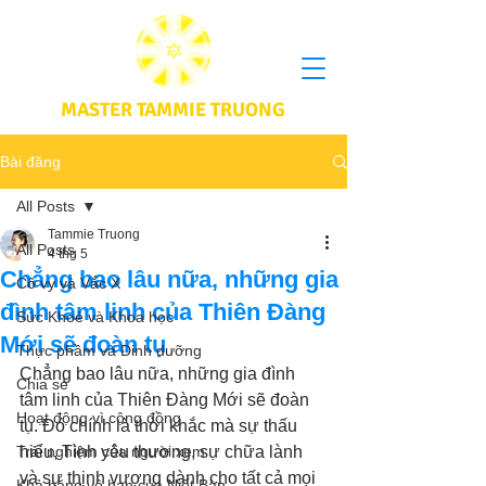
MASTER TAMMIE TRUONG
Bài đăng
All Posts
Tammie Truong
All Posts
4 thg 5
Chẳng bao lâu nữa, những gia
Cô vy và Vắc X
đình tâm linh của Thiên Đàng
Sức Khoẻ và Khoa học
Mới sẽ đoàn tụ
Thực phầm và Dinh dưỡng
Chẳng bao lâu nữa, những gia đình 
Chia sẻ
tâm linh của Thiên Đàng Mới sẽ đoàn 
Hoạt động vì cộng đồng
tụ. Đó chính là thời khắc mà sự thấu 
Trải nghiệm của người xem
hiểu, Tình yêu thương, sự chữa lành 
và sự thịnh vượng dành cho tất cả mọi 
Khả năng vô hạn của Niết Bàn