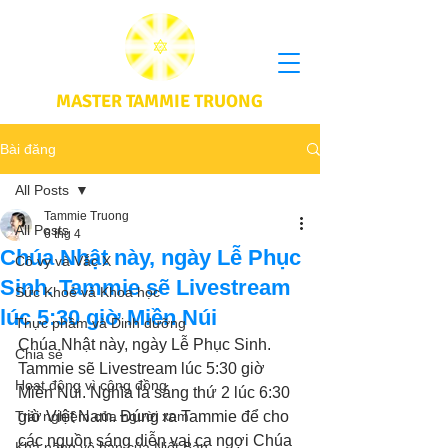
MASTER TAMMIE TRUONG
Bài đăng
All Posts
Tammie Truong
All Posts
6 thg 4
Chúa Nhật này, ngày Lễ Phục
Cô vy và Vắc X
Sinh. Tammie sẽ Livestream
Sức Khoẻ và Khoa học
lúc 5:30 giờ Miền Núi
Thực phầm và Dinh dưỡng
Chúa Nhật này, ngày Lễ Phục Sinh. 
Chia sẻ
Tammie sẽ Livestream lúc 5:30 giờ 
Hoạt động vì cộng đồng
Miền Núi. Nghĩa là sáng thứ 2 lúc 6:30 
Trải nghiệm của người xem
giờ Việt Nam. Đúng ra Tammie để cho 
các nguồn sáng diễn vai ca ngợi Chúa 
Khả năng vô hạn của Niết Bàn