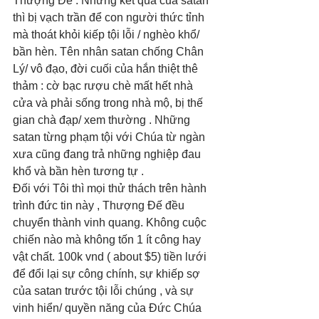
Thượng Đế . Nhưng kết quả của satan 
thì bị vạch trần để con người thức tỉnh 
mà thoát khỏi kiếp tội lỗi / nghèo khổ/ 
bần hèn. Tên nhân satan chống Chân 
Lý/ vô đạo, đời cuối của hắn thiệt thê 
thảm : cờ bạc rượu chè mất hết nhà 
cửa và phải sống trong nhà mộ, bị thế 
gian chà đạp/ xem thường . Những 
satan từng phạm tội với Chúa từ ngàn 
xưa cũng đang trả những nghiệp đau 
khổ và bần hèn tương tự . 
Đối với Tôi thì mọi thử thách trên hành 
trình đức tin này , Thượng Đế đều 
chuyển thành vinh quang. Không cuộc 
chiến nào mà không tốn 1 ít công hay 
vật chất. 100k vnd ( about $5) tiền lưới 
để đổi lại sự công chính, sự khiếp sợ 
của satan trước tội lỗi chúng , và sự 
vinh hiển/ quyền năng của Đức Chúa 