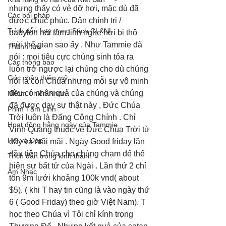
nhưng thấy có vẻ dỡ hơi, mặc dù đã 
Các bài pháp
được chúc phúc. Dân chính trị / 
Trích dẫn hay trong Sách CL&NL
babylon nói tâm linh nghe hơi bị thô 
mùi thế gian sao ấy . Như Tammie đã 
Thành tựu
nói : mọi tiêu cực chúng sinh tỏa ra 
Các thông báo
luôn trở ngược lại chúng cho dù chúng 
Góc chân thiện mỹ
nói là con Chúa nhưng mỗi sự vô minh 
đều có nhân quả của chúng và chúng 
Nhóm Thiên Nhãn
đã được dạy sự thật này , Đức Chúa 
Phim Tâm Linh
Trời luôn là Đấng Công Chính . Chỉ 
Hoạt động hằng ngày của Tammie
Vinh Quang thuộc về Đức Chúa Trời từ 
Hỏi và Đáp
đấy và mãi mãi . Ngày Good friday lần 
đầu tiên Chúa cho chúng chạm để thể 
Trích dẫn trong kinh thánh
hiện sự bất tử của Ngài . Lần thứ 2 chỉ 
Âm Nhạc
tốn 9m lưới khoảng 100k vnd( about 
$5). ( khi T hay tin cũng là vào ngày thứ 
6 ( Good Friday) theo giờ Việt Nam). T 
học theo Chúa vì Tôi chỉ kính trọng 