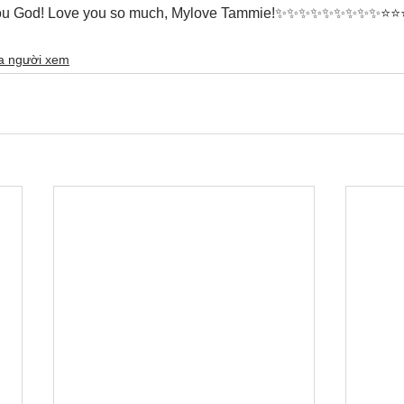
ou God! Love you so much, Mylove Tammie!✨✨✨✨✨✨✨✨✨⭐️⭐️⭐️⭐️
ủa người xem