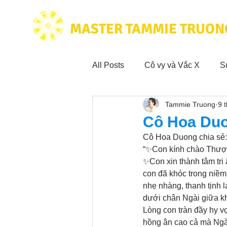
MASTER TAMMIE TRUON
All Posts
Cô vy và Vắc X
S
Tammie Truong
9 
Hoạt động vì cộng đồng
Tr
Cô Hoa Duo
Cô Hoa Duong chia sẻ:
Trích dẫn hay trong Sách CL&
“✨Con kính chào Thượ
✨Con xin thành tâm tri
con đã khóc trong niềm
nhẹ nhàng, thanh tịnh l
Phim Tâm Linh
Hoạt động
dưới chân Ngài giữa kh
Lòng con tràn đầy hy v
hồng ân cao cả mà Ngà