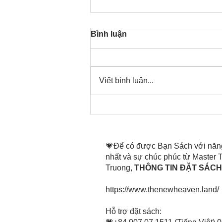
Bình luận
Viết bình luận...
Thời gian đó đang là bây
giờ, nên thanh lọc thân tâm
mình tin tấn
💗Để có được Bạn Sách với năn
nhất và sự chúc phúc từ Master
Truong,
THÔNG TIN ĐẶT SÁCH 
https://www.thenewheaven.land/
​Hỗ trợ đặt sách: