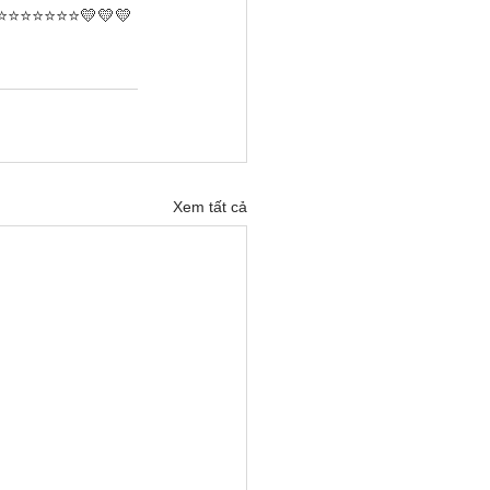
⭐️⭐️⭐️⭐️⭐️💛💛💛
Xem tất cả