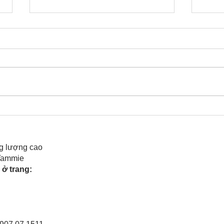
Cô Hoa Duong chia sẻ
Rele
của 
g lượng cao
 Tammie
ở trang: