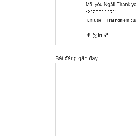
Mãi yêu Ngài! Thank y
💛💛💛💛💛💛”
Chia sẻ
Trải nghiệm c
Bài đăng gần đây