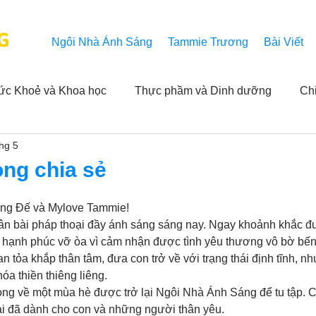
G
Ngôi Nhà Ánh Sáng
Tammie Trương
Bài Viết
ức Khoẻ và Khoa học
Thực phầm và Dinh dưỡng
Ch
thg 5
ải nghiệm của người xem
Khả năng vô hạn của Niết Bàn
ng chia sẻ
 
NL
Thành tựu
Các thông báo
Góc chân thiện mỹ
ng Đế và Mylove Tammie!
 ân bài pháp thoại đầy ánh sáng sáng nay. Ngay khoảnh khắc đư
 hạnh phúc vỡ òa vì cảm nhận được tình yêu thương vô bờ bến
an tỏa khắp thân tâm, đưa con trở về với trạng thái định tĩnh, 
 hằng ngày của Tammie
Hỏi và Đáp
Trích dẫn trong k
óa thiền thiêng liêng.
ọng về một mùa hè được trở lại Ngôi Nhà Ánh Sáng để tu tập. C
i đã dành cho con và những người thân yêu.