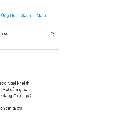
Ủng Hộ
Sách
More
ia sẻ
Các bài pháp
Nhóm Thiên Nhãn
ợc Ngài khai thị, 
. Một cảm giác 
như đang được quỳ 
inh thánh
Âm Nhạc
on xin tạ ơn 