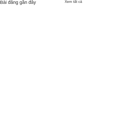
Xem tất cả
Bài đăng gần đây
Bình luận
Cô Hoa Duong chia sẻ