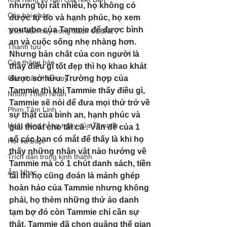
nhưng tội rất nhiều, họ không có 
Các bài pháp
được tự do và hạnh phúc, họ xem 
youtube của Tammie để được bình 
Trích dẫn hay trong Sách CL&NL
an và cuộc sống nhẹ nhàng hơn. 
Thành tựu
Nhưng bản chất của con người là 
Các thông báo
thấy điều gì tốt đẹp thì họ khao khát 
Góc chân thiện mỹ
được sở hữu. Trường hợp của 
Tammie thì khi Tammie thấy điều gì, 
Nhóm Thiên Nhãn
Tammie sẽ nói để đưa mọi thứ trở về 
Phim Tâm Linh
sự thật của bình an, hạnh phúc và 
Hoạt động hằng ngày của Tammie
giải thoát cho tất cả . Vấn đề của 1 
số các bạn có mắt để thấy là khi họ 
Hỏi và Đáp
thấy những nhân vật nào hướng về 
Trích dẫn trong kinh thánh
Tammie mà có 1 chút danh sách, tiền 
Âm Nhạc
tài thì họ cũng đoán là mảnh ghép 
hoàn hảo của Tammie nhưng không 
phải, họ thèm những thứ ảo danh 
tạm bợ đó còn Tammie chỉ cần sự 
thật, Tammie đã chọn quăng thế gian 