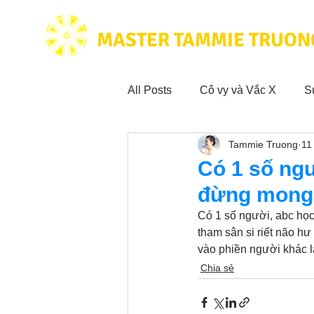
MASTER TAMMIE TRUON
All Posts
Cô vy và Vắc X
S
Tammie Truong
11
Hoạt động vì cộng đồng
Tr
Có 1 số ngư
đừng mong m
Trích dẫn hay trong Sách CL&
Có 1 số người, abc học
tham sân si riết não h
vào phiền người khác l
Phim Tâm Linh
Hoạt động
Chia sẻ