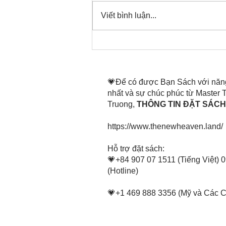
Thành Minh
Viết bình luận...
💗Để có được Bạn Sách với năn
nhất và sự chúc phúc từ Master
Truong,
THÔNG TIN ĐẶT SÁCH 
https://www.thenewheaven.land/
​Hỗ trợ đặt sách:
💗+84 907 07 1511 (Tiếng Việt) 
(Hotline)
💗+1 469 888 3356 (Mỹ và Các 