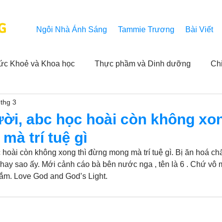
G
Ngôi Nhà Ánh Sáng
Tammie Trương
Bài Viết
ức Khoẻ và Khoa học
Thực phầm và Dinh dưỡng
Ch
 thg 3
ải nghiệm của người xem
Khả năng vô hạn của Niết Bàn
ời, abc học hoài còn không xon
à trí tuệ gì
NL
Thành tựu
Các thông báo
Góc chân thiện mỹ
 hoài còn không xong thì đừng mong mà trí tuệ gì. Bị ăn hoá chấ
ư hay sao ấy. Mới cảnh cáo bà bên nước nga , tên là 6 . Chứ vô
ắm. Love God and God’s Light.
 hằng ngày của Tammie
Hỏi và Đáp
Trích dẫn trong k