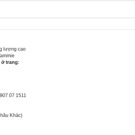
Bạn ấy hát giùm Chàng đó
Dạo 
Cưng
phim
g lượng cao
 Tammie
ở trang:
0907 07 1511
Châu Khác)