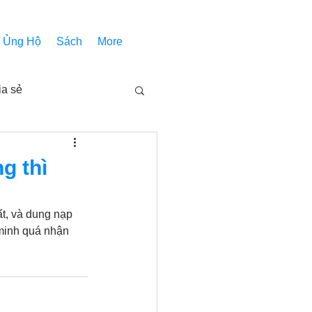
Ủng Hộ
Sách
More
ia sẻ
Các bài pháp
g thì
Nhóm Thiên Nhãn
t, và dung nạp 
 minh quá nhận 
inh thánh
Âm Nhạc