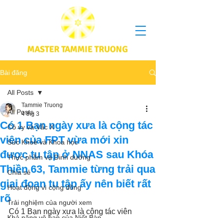
MASTER TAMMIE TRUONG
Bài đăng
All Posts
Tammie Truong
All Posts
4 thg 3
Có 1 Bạn ngày xưa là cộng tác
Cô vy và Vắc X
viên của FPT vừa mới xin
Sức Khoẻ và Khoa học
được tu tập ở NNAS sau Khóa
Thực phầm và Dinh dưỡng
Thiền 63, Tammie từng trải qua
Chia sẻ
giai đoạn tu tập ấy nên biết rất
Hoạt động vì cộng đồng
rõ
Trải nghiệm của người xem
Có 1 Bạn ngày xưa là cộng tác viên 
Khả năng vô hạn của Niết Bàn