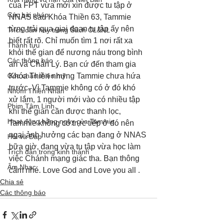
của FPT vừa mới xin được tu tập ở 
Các bài pháp
NNAS sau Khóa Thiền 63, Tammie 
từng trải qua giai đoạn tu tập ấy nên 
Trích dẫn hay trong Sách CL&NL
biết rất rõ. Chỉ muốn tìm 1 nơi rất xa 
Thành tựu
khỏi thế gian để nương náu trong bình 
Các thông báo
an và Chân Lý. Bạn cứ đến tham gia 
Góc chân thiện mỹ
Khóa Thiền nhưng Tammie chưa hứa 
trước. Vì Tammie không có ở đó khó 
Nhóm Thiên Nhãn
xử lắm, 1 người mới vào có nhiều tập 
Phim Tâm Linh
khí thế gian cần được thanh lọc, 
Hoạt động hằng ngày của Tammie
Tammie không có trực tiếp ở đó nên 
ngại ảnh hưởng các bạn đang ở NNAS 
Hỏi và Đáp
bữa giờ, đang vừa tu tập vừa học làm 
Trích dẫn trong kinh thánh
việc Chánh mạng giác tha. Bạn thông 
Âm Nhạc
cảm nhé. Love God and Love you all .
Chia sẻ
Các thông báo